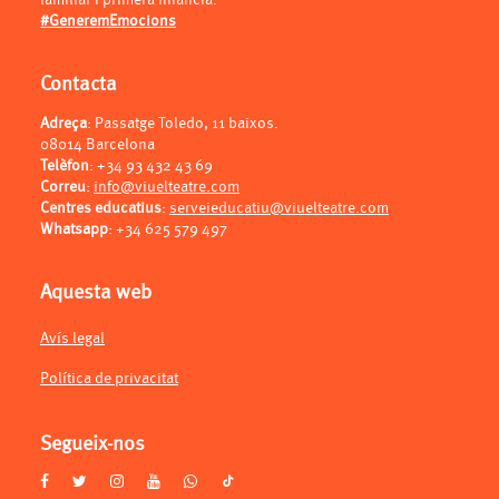
#GeneremEmocions
Contacta
Adreça
: Passatge Toledo, 11 baixos.
08014 Barcelona
Telèfon
:
+34 93 432 43 69
Correu
:
info@viuelteatre.com
Centres educatius
:
serveieducatiu@viuelteatre.com
Whatsapp
:
+34 625 579 497
Aquesta web
Avís legal
Política de privacitat
Segueix-nos