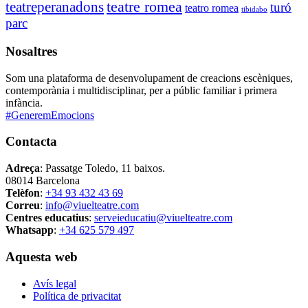
teatre romea
teatreperanadons
turó
teatro romea
tibidabo
parc
Nosaltres
Som una plataforma de desenvolupament de creacions escèniques,
contemporània i multidisciplinar, per a públic familiar i primera
infància.
#GeneremEmocions
Contacta
Adreça
: Passatge Toledo, 11 baixos.
08014 Barcelona
Telèfon
:
+34 93 432 43 69
Correu
:
info@viuelteatre.com
Centres educatius
:
serveieducatiu@viuelteatre.com
Whatsapp
:
+34 625 579 497
Aquesta web
Avís legal
Política de privacitat