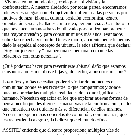
“Vivimos en un mundo desgarrado por la división y la
confrontación. A nuestro alrededor, por todas partes, encontramos
líderes y estrategias con el objetivo de enfrentar a las personas por
motivos de raza, idioma, cultura, posición económica, género,
orientación sexual, lealtades a una idea, pertenencia… Casi todo lo
que nos hace humanos ha sido utilizado por alguien para generar
una mayor división y para construir muros más altos levantados
sobre la sospecha y el odio. De este modo, aparentemente le hemos
dado la espalda al concepto de ubuntu, la ética africana que declara:
”Soy porque eres” y “una persona es persona mediante las
relaciones con otras personas”.
¿Qué podemos hacer para revertir este abismal daño que estamos
causando a nuestros hijos e hijas y, de hecho, a nosotros mismos?
Los niños y niñas necesitan poder disfrutar de momentos en
comunidad donde se les recuerde lo que compartimos y donde
puedan apreciar las múltiples realidades de lo que significa ser
humano. Necesitan espacios en los que explorar nuevas formas de
pensamiento que desafíen estas narrativas de la confrontación, en los
que empaticen con quienes más se diferencian de ellos mismos.
Necesitan experiencias concretas de comunión, comunitarias, que
les recuerden la alegría y la belleza que el mundo ofrece.
ASSITEJ entiende que el teatro proporciona múltiples vías de