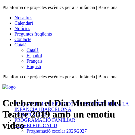
Plataforma de projectes escènics per a la infància | Barcelona
Nosaltres
Calendari
Notícies
Preguntes freqüents
Contacte
Català
Català
Español
Français
English
Plataforma de projectes escènics per a la infància | Barcelona
Celebrem el Dia Mundial del
PLATAFORMA DE PROJECTES ESCÈNICS PER A LA
INFÀNCIA | BARCELONA
Teatre 2019 amb un emotiu
ESPECTACLES
PROGRAMACIÓ FAMILIAR
video
SERVEI EDUCATIU
Programació escolar 2026/2027