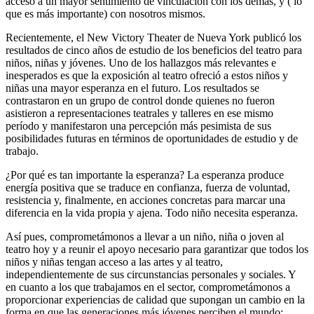
acceso a un mayor sentimiento de vinculación con los demás, y ( lo
que es más importante) con nosotros mismos.
Recientemente, el New Victory Theater de Nueva York publicó los
resultados de cinco años de estudio de los beneficios del teatro para
niños, niñas y jóvenes. Uno de los hallazgos más relevantes e
inesperados es que la exposición al teatro ofreció a estos niños y
niñas una mayor esperanza en el futuro. Los resultados se
contrastaron en un grupo de control donde quienes no fueron
asistieron a representaciones teatrales y talleres en ese mismo
período y manifestaron una percepción más pesimista de sus
posibilidades futuras en términos de oportunidades de estudio y de
trabajo.
¿Por qué es tan importante la esperanza? La esperanza produce
energía positiva que se traduce en confianza, fuerza de voluntad,
resistencia y, finalmente, en acciones concretas para marcar una
diferencia en la vida propia y ajena. Todo niño necesita esperanza.
Así pues, comprometámonos a llevar a un niño, niña o joven al
teatro hoy y a reunir el apoyo necesario para garantizar que todos los
niños y niñas tengan acceso a las artes y al teatro,
independientemente de sus circunstancias personales y sociales. Y
en cuanto a los que trabajamos en el sector, comprometámonos a
proporcionar experiencias de calidad que supongan un cambio en la
forma en que las generaciones más jóvenes perciben el mundo: