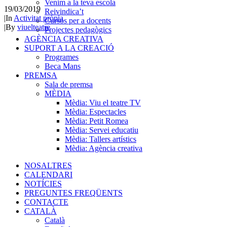
Venim a la teva escola
19/03/2019
Reivindica’t
|
In
Activitat pròpia
Cursos per a docents
|
By
viuelteatre
Projectes pedagògics
AGÈNCIA CREATIVA
SUPORT A LA CREACIÓ
Programes
Beca Mans
PREMSA
Sala de premsa
MÈDIA
Mèdia: Viu el teatre TV
Mèdia: Espectacles
Mèdia: Petit Romea
Mèdia: Servei educatiu
Mèdia: Tallers artístics
Mèdia: Agència creativa
NOSALTRES
CALENDARI
NOTÍCIES
PREGUNTES FREQÜENTS
CONTACTE
CATALÀ
Català