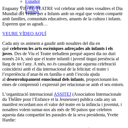
Español
Français
Enguany VIU EL TEATRE vol celebrar amb totes vosaltres el Dia
English
Mundial del Teatre per a Infants amb un regal que volem compartir
amb famílies, comunitats educatives, amants de la cultura i infants.
Esperem que us agradi…
VEURE VÍDEO AQUÍ
Cada any us animem a gaudir amb nosaltres del dia en
què
celebrem les arts escèniques adreçades als infants i els
joves
. Des de Viu el Teatre treballem perquè aquest dia no duri
només 24 h, sinó que el teatre infantil i juvenil tingui presència al
llarg de tot l’any. A més, no és casualitat que aquesta celebració
coincideixi amb el dia internacional de la felicitat: el teatre i
l’experiència d’anar-hi en família o amb l’escola ajuda
al
desenvolupament emocional dels infants
, proporcionant-los
eines de comprensió i expressió per relacionar-se amb el seu entorn.
L’organització internacional
ASSITEJ
(Association Internacionale
du Théâtre pour l’Enfance et la Jeuneusse) publica cada any un
manifest recordant-nos el valor del teatre en la infància i joventut, i
nosaltres volem sumar-nos als més de 90 països que celebren
aquesta data compartint les paraules de la seva presidenta, Yvette
Hardie: