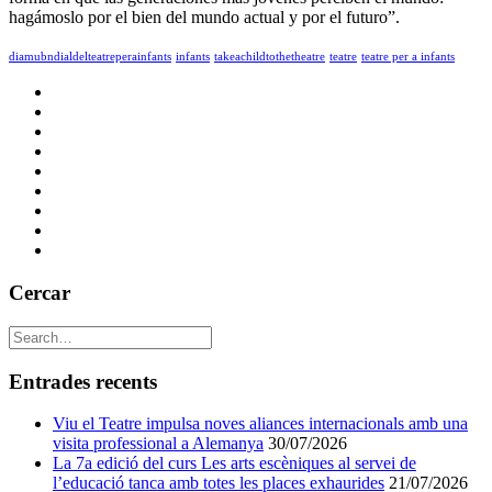
hagámoslo por el bien del mundo actual y por el futuro”.
diamubndialdelteatreperainfants
infants
takeachildtothetheatre
teatre
teatre per a infants
Cercar
Entrades recents
Viu el Teatre impulsa noves aliances internacionals amb una
visita professional a Alemanya
30/07/2026
La 7a edició del curs Les arts escèniques al servei de
l’educació tanca amb totes les places exhaurides
21/07/2026