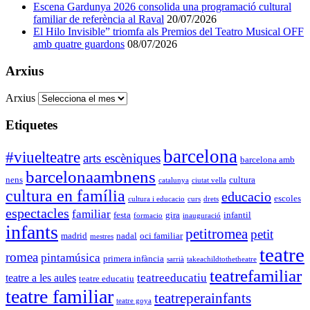
Escena Gardunya 2026 consolida una programació cultural
familiar de referència al Raval
20/07/2026
El Hilo Invisible” triomfa als Premios del Teatro Musical OFF
amb quatre guardons
08/07/2026
Arxius
Arxius
Etiquetes
barcelona
#viuelteatre
arts escèniques
barcelona amb
barcelonaambnens
nens
cultura
catalunya
ciutat vella
cultura en família
educacio
escoles
cultura i educacio
curs
drets
espectacles
familiar
festa
gira
infantil
formacio
inauguració
infants
petitromea
petit
madrid
nadal
oci familiar
mestres
teatre
romea
pintamúsica
primera infància
sarrià
takeachildtothetheatre
teatrefamiliar
teatreeducatiu
teatre a les aules
teatre educatiu
teatre familiar
teatreperainfants
teatre goya