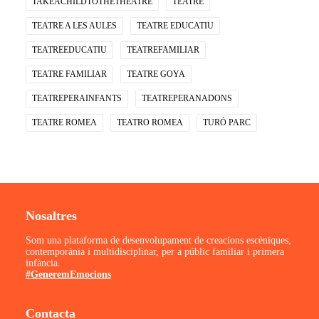
TAKEACHILDTOTHETHEATRE
TEATRE
TEATRE A LES AULES
TEATRE EDUCATIU
TEATREEDUCATIU
TEATREFAMILIAR
TEATRE FAMILIAR
TEATRE GOYA
TEATREPERAINFANTS
TEATREPERANADONS
TEATRE ROMEA
TEATRO ROMEA
TURÓ PARC
Nosaltres
Som una plataforma de desenvolupament de creacions escèniques,
contemporània i multidisciplinar, per a públic familiar i primera
infància.
#GeneremEmocions
Contacta