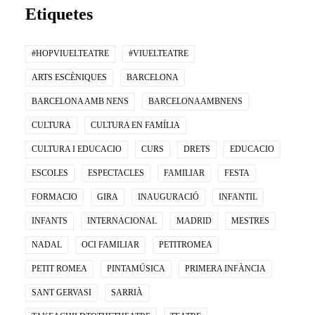
Etiquetes
#HOPVIUELTEATRE
#VIUELTEATRE
ARTS ESCÈNIQUES
BARCELONA
BARCELONA AMB NENS
BARCELONAAMBNENS
CULTURA
CULTURA EN FAMÍLIA
CULTURA I EDUCACIO
CURS
DRETS
EDUCACIO
ESCOLES
ESPECTACLES
FAMILIAR
FESTA
FORMACIO
GIRA
INAUGURACIÓ
INFANTIL
INFANTS
INTERNACIONAL
MADRID
MESTRES
NADAL
OCI FAMILIAR
PETITROMEA
PETIT ROMEA
PINTAMÚSICA
PRIMERA INFÀNCIA
SANT GERVASI
SARRIÀ