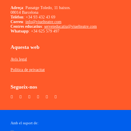
Adreça
: Passatge Toledo, 11 baixos.
08014 Barcelona
Telèfon
:
+34 93 432 43 69
Correu
:
info@viuelteatre.com
Centres educatius
:
serveieducatiu@viuelteatre.com
Whatsapp
:
+34 625 579 497
Aquesta web
Avís legal
Política de privacitat
Segueix-nos
Amb el suport de: