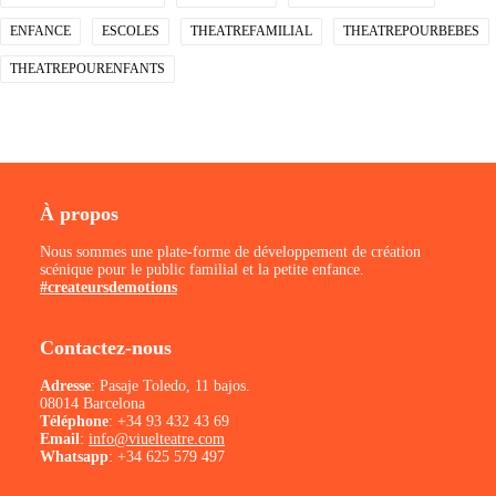
ENFANCE
ESCOLES
THEATREFAMILIAL
THEATREPOURBEBES
THEATREPOURENFANTS
À propos
Nous sommes une plate-forme de développement de création
scénique pour le public familial et la petite enfance.
#createursdemotions
Contactez-nous
Adresse
: Pasaje Toledo, 11 bajos.
08014 Barcelona
Téléphone
:
+34 93 432 43 69
Email
:
info@viuelteatre.com
Whatsapp
:
+34 625 579 497