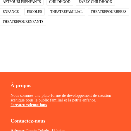
ARTPOURLESENFANTS
CHILDHOOD
EARLY CHILDHOOD
ENFANCE
ESCOLES
THEATREFAMILIAL
THEATREPOURBEBES
THEATREPOURENFANTS
À propos
Nous sommes une plate-forme de développement de création
scénique pour le public familial et la petite enfance.
#createursdemotions
Contactez-nous
Adresse
: Pasaje Toledo, 11 bajos.