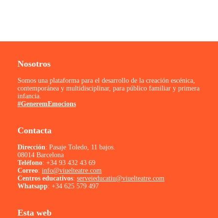
Nosotros
Somos una plataforma para el desarrollo de la creación escénica,
contemporánea y multidisciplinar, para público familiar y primera
infancia.
#GeneremEmocions
Contacta
Dirección
: Pasaje Toledo, 11 bajos.
08014 Barcelona
Teléfono
:
+34 93 432 43 69
Correo
:
info@viuelteatre.com
Centros educativos
:
serveieducatiu@viuelteatre.com
Whatsapp
:
+34 625 579 497
Esta web