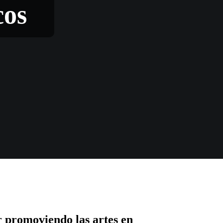
cos
r promoviendo las artes en