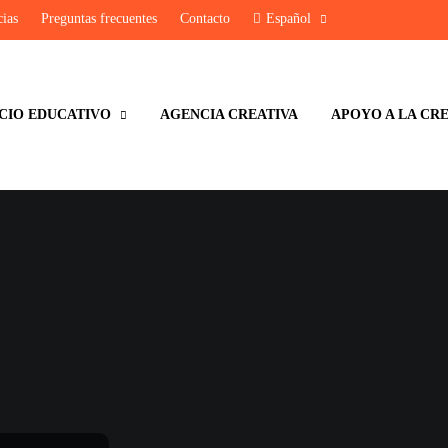
cias
Preguntas frecuentes
Contacto
Español
CIO EDUCATIVO
AGENCIA CREATIVA
APOYO A LA CR