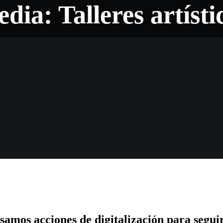
dia: Talleres artísti
samos acciones de digitalización para segui