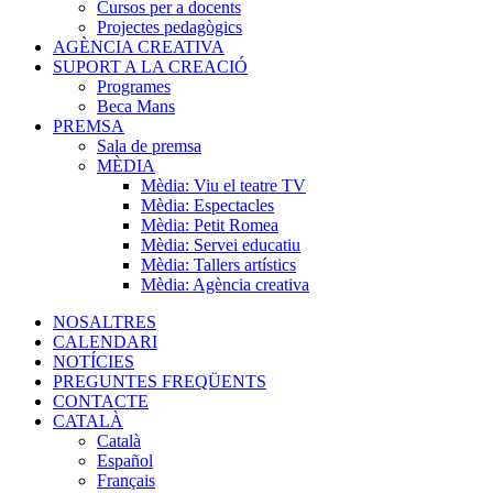
Cursos per a docents
Projectes pedagògics
AGÈNCIA CREATIVA
SUPORT A LA CREACIÓ
Programes
Beca Mans
PREMSA
Sala de premsa
MÈDIA
Mèdia: Viu el teatre TV
Mèdia: Espectacles
Mèdia: Petit Romea
Mèdia: Servei educatiu
Mèdia: Tallers artístics
Mèdia: Agència creativa
NOSALTRES
CALENDARI
NOTÍCIES
PREGUNTES FREQÜENTS
CONTACTE
CATALÀ
Català
Español
Français