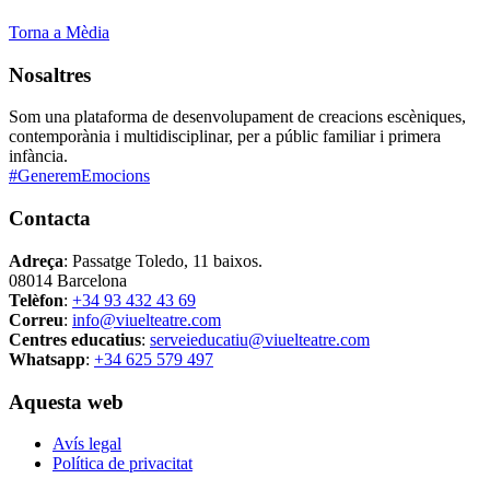
Torna a Mèdia
Nosaltres
Som una plataforma de desenvolupament de creacions escèniques,
contemporània i multidisciplinar, per a públic familiar i primera
infància.
#GeneremEmocions
Contacta
Adreça
: Passatge Toledo, 11 baixos.
08014 Barcelona
Telèfon
:
+34 93 432 43 69
Correu
:
info@viuelteatre.com
Centres educatius
:
serveieducatiu@viuelteatre.com
Whatsapp
:
+34 625 579 497
Aquesta web
Avís legal
Política de privacitat