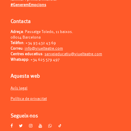
#GeneremEmocions
Contacta
Adreça
: Passatge Toledo, 11 baixos.
08014 Barcelona
Telèfon
:
+34 93 432 43 69
Correu
:
info@viuelteatre.com
Centres educatius
:
serveieducatiu@viuelteatre.com
Whatsapp
:
+34 625 579 497
Aquesta web
Avís legal
Política de privacitat
Segueix-nos