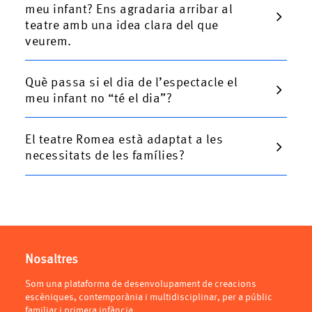
meu infant? Ens agradaria arribar al
teatre amb una idea clara del que
veurem.
Què passa si el dia de l’espectacle el
meu infant no “té el dia”?
El teatre Romea està adaptat a les
necessitats de les famílies?
Nosaltres
Som una plataforma de desenvolupament de creacions
escèniques, contemporània i multidisciplinar, per a públic
familiar i primera infància.