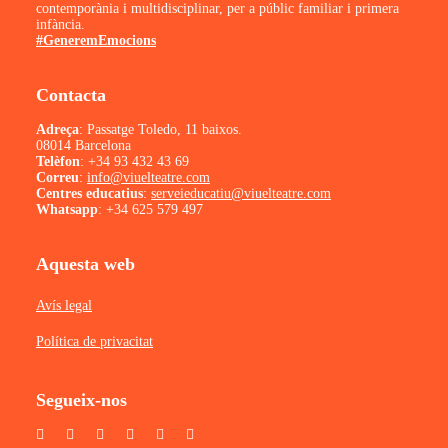
contemporània i multidisciplinar, per a públic familiar i primera
infància.
#GeneremEmocions
Contacta
Adreça
: Passatge Toledo, 11 baixos.
08014 Barcelona
Telèfon
:
+34 93 432 43 69
Correu
:
info@viuelteatre.com
Centres educatius
:
serveieducatiu@viuelteatre.com
Whatsapp
:
+34 625 579 497
Aquesta web
Avís legal
Política de privacitat
Segueix-nos