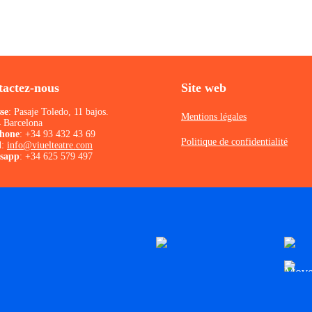
actez-nous
Site web
se
: Pasaje Toledo, 11 bajos.
Mentions légales
 Barcelona
phone
:
+34 93 432 43 69
Politique de confidentialité
l
:
info@viuelteatre.com
sapp
:
+34 625 579 497