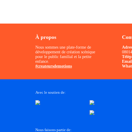
À propos
Cont
Nous sommes une plate-forme de
Adres
développement de création scénique
08014
pour le public familial et la petite
Télé
enfance.
Emai
#createursdemotions
What
Avec le soutien de:
Nous faisons partie de: