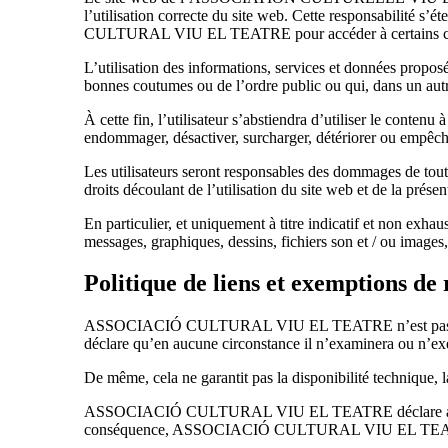
l’utilisation correcte du site web. Cette responsabilité s’
CULTURAL VIU EL TEATRE pour accéder à certains conte
L’utilisation des informations, services et données pr
bonnes coutumes ou de l’ordre public ou qui, dans un autre 
À cette fin, l’utilisateur s’abstiendra d’utiliser le contenu 
endommager, désactiver, surcharger, détériorer ou empêcher l
Les utilisateurs seront responsables des dommages de toute 
droits découlant de l’utilisation du site web et de la présen
En particulier, et uniquement à titre indicatif et non exhau
messages, graphiques, dessins, fichiers son et / ou images,
Politique de liens et exemptions de 
ASSOCIACIÓ CULTURAL VIU EL TEATRE n’est pas responsabl
déclare qu’en aucune circonstance il n’examinera ou n’exer
De même, cela ne garantit pas la disponibilité technique, la 
ASSOCIACIÓ CULTURAL VIU EL TEATRE déclare avoir adop
conséquence, ASSOCIACIÓ CULTURAL VIU EL TEATRE ne ser