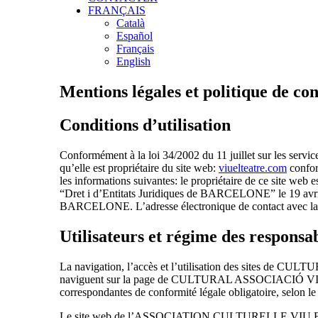
FRANÇAIS
Català
Español
Français
English
Mentions légales et politique de con
Conditions d’utilisation
Conformément à la loi 34/2002 du 11 juillet sur les 
qu’elle est propriétaire du site web:
viuelteatre.com
confor
les informations suivantes: le propriétaire de ce sit
“Dret i d’Entitats Juridiques de BARCELONE” le 19 avril
BARCELONE. L’adresse électronique de contact avec la s
Utilisateurs et régime des responsab
La navigation, l’accès et l’utilisation des sites de CU
naviguent sur la page de CULTURAL ASSOCIACIÓ VIU EL TE
correspondantes de conformité légale obligatoire, selon le
Le site web de l’ASSOCIATION CULTURELLE VIU EL TEATRE