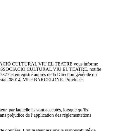
e, ASSOCIACIÓ CULTURAL VIU EL TEATRE vous informe
ionnée, ASSOCIACIÓ CULTURAL VIU EL TEATRE, notifie
 et enregistré auprès de la Direction générale du
e postal: 08014. Ville: BARCELONE. Province:
 par laquelle ils sont acceptés, lorsque qu’ils
 préjudice de l’application des réglementations
nnées. L’utilisateur assume la responsabilité de