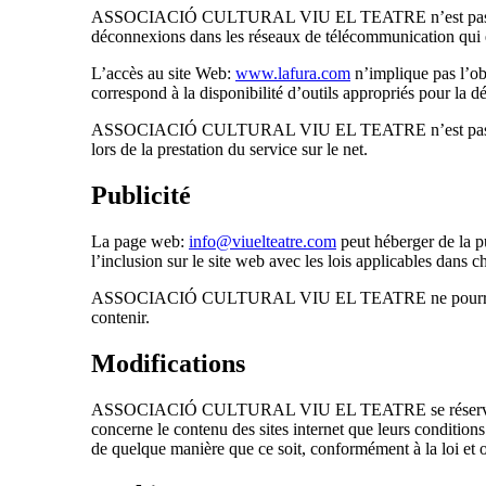
ASSOCIACIÓ CULTURAL VIU EL TEATRE n’est pas responsab
déconnexions dans les réseaux de télécommunication qui ent
L’accès au site Web:
www.lafura.com
n’implique pas l’obl
correspond à la disponibilité d’outils appropriés pour la d
ASSOCIACIÓ CULTURAL VIU EL TEATRE n’est pas responsa
lors de la prestation du service sur le net.
Publicité
La page web:
info@viuelteatre.com
peut héberger de la p
l’inclusion sur le site web avec les lois applicables dans c
ASSOCIACIÓ CULTURAL VIU EL TEATRE ne pourra être tenu
contenir.
Modifications
ASSOCIACIÓ CULTURAL VIU EL TEATRE se réserve le droit 
concerne le contenu des sites internet que leurs conditions
de quelque manière que ce soit, conformément à la loi et on