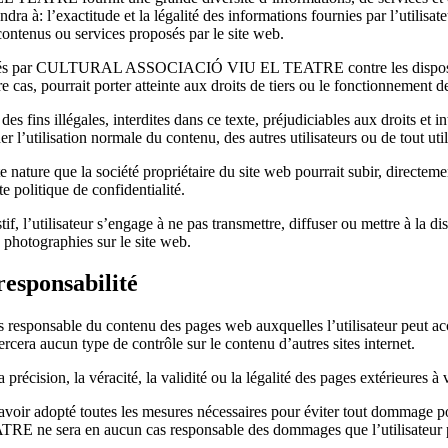
étendra à: l’exactitude et la légalité des informations fournies par l’uti
nus ou services proposés par le site web.
oposés par CULTURAL ASSOCIACIÓ VIU EL TEATRE contre les dispositions
cas, pourrait porter atteinte aux droits de tiers ou le fonctionnement de
à des fins illégales, interdites dans ce texte, préjudiciables aux droits et
’utilisation normale du contenu, des autres utilisateurs ou de tout utilis
nature que la société propriétaire du site web pourrait subir, directeme
te politique de confidentialité.
stif, l’utilisateur s’engage à ne pas transmettre, diffuser ou mettre à la 
 photographies sur le site web.
responsabilité
e du contenu des pages web auxquelles l’utilisateur peut accéder p
cera aucun type de contrôle sur le contenu d’autres sites internet.
précision, la véracité, la validité ou la légalité des pages extérieures à v
té toutes les mesures nécessaires pour éviter tout dommage pouvan
a en aucun cas responsable des dommages que l’utilisateur pourrai