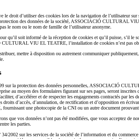
utiliser des cookies lors de la navigation de l’utilisateur sur ses si
 de protection des données de la société, ASSOCIACIÓ CULTURAL VIU
t pas le nom ou le nom de famille de l’utilisateur anonyme.
our qu’il soit informé de la réception de cookies et qu’il puisse, s’il le 
CULTURAL VIU EL TEATRE, l’installation de cookies n’est pas obli
 distribuer, mettre à disposition ou autrement communiquer publiquement,
le.
s
1999 sur la protection des données personnelles, ASSOCIACIÓ CULTU
eprise au moyen des formulaires figurant sur ses pages, seront inscrites 
r, d’accélérer et de respecter les engagements contractés par
droits d’accès, d’annulation, de rectification et d’opposition en écrivan
issant une photocopie de la CNI ou un autre document prouvant vo
rons que vos données n’ont pas été modifiées, que vous acceptez de nou
ntre les parties.
 ° 34/2002 sur les services de la société de l’information et du comme