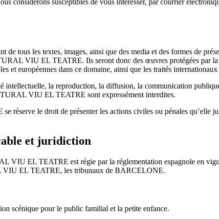
ous considérons susceptibles de vous intéresser, par courrier électron
ulant de tous les textes, images, ainsi que des media et des formes de pré
AL VIU EL TEATRE. Ils seront donc des œuvres protégées par la propr
oles et européennes dans ce domaine, ainsi que les traités internationaux
é intellectuelle, la reproduction, la diffusion, la communication publique
TURAL VIU EL TEATRE sont expressément interdites.
 le droit de présenter les actions civiles ou pénales qu’elle jugera
cable et juridiction
 VIU EL TEATRE est régie par la réglementation espagnole en vigueur 
RAL VIU EL TEATRE, les tribunaux de BARCELONE.
 scénique pour le public familial et la petite enfance.