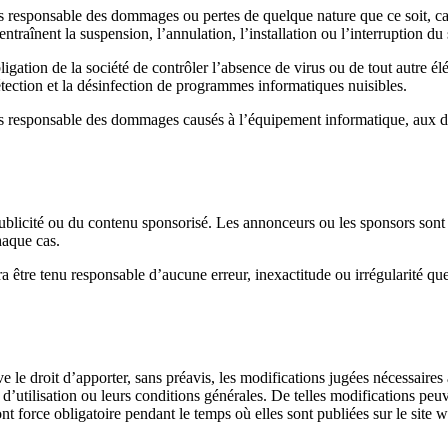
le des dommages ou pertes de quelque nature que ce soit, causés à 
raînent la suspension, l’annulation, l’installation ou l’interruption du
igation de la société de contrôler l’absence de virus ou de tout autre él
étection et la désinfection de programmes informatiques nuisibles.
ble des dommages causés à l’équipement informatique, aux document
ublicité ou du contenu sponsorisé. Les annonceurs ou les sponsors sont 
haque cas.
 responsable d’aucune erreur, inexactitude ou irrégularité que le 
d’apporter, sans préavis, les modifications jugées nécessaires au co
 d’utilisation ou leurs conditions générales. De telles modifications peuv
t force obligatoire pendant le temps où elles sont publiées sur le site we