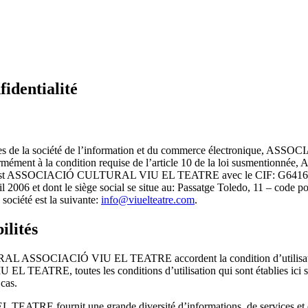
fidentialité
services de la société de l’information et du commerce électroniqu
mément à la condition requise de l’article 10 de la loi susment
e web est ASSOCIACIÓ CULTURAL VIU EL TEATRE avec le CIF: G64167877
 2006 et dont le siège social se situe au: Passatge Toledo, 11 – cod
ociété est la suivante:
info@viuelteatre.com
.
ilités
LTURAL ASSOCIACIÓ VIU EL TEATRE accordent la condition d’utilisateur,
ATRE, toutes les conditions d’utilisation qui sont établies ici sans
 cas.
 fournit une grande diversité d’informations, de services et de do