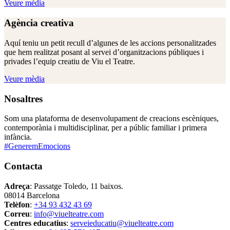
Veure mèdia
Agència creativa
Aquí teniu un petit recull d’algunes de les accions personalitzades
que hem realitzat posant al servei d’organitzacions públiques i
privades l’equip creatiu de Viu el Teatre.
Veure mèdia
Nosaltres
Som una plataforma de desenvolupament de creacions escèniques,
contemporània i multidisciplinar, per a públic familiar i primera
infància.
#GeneremEmocions
Contacta
Adreça
: Passatge Toledo, 11 baixos.
08014 Barcelona
Telèfon
:
+34 93 432 43 69
Correu
:
info@viuelteatre.com
Centres educatius
:
serveieducatiu@viuelteatre.com