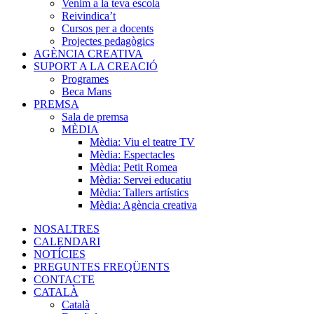
Venim a la teva escola
Reivindica’t
Cursos per a docents
Projectes pedagògics
AGÈNCIA CREATIVA
SUPORT A LA CREACIÓ
Programes
Beca Mans
PREMSA
Sala de premsa
MÈDIA
Mèdia: Viu el teatre TV
Mèdia: Espectacles
Mèdia: Petit Romea
Mèdia: Servei educatiu
Mèdia: Tallers artístics
Mèdia: Agència creativa
NOSALTRES
CALENDARI
NOTÍCIES
PREGUNTES FREQÜENTS
CONTACTE
CATALÀ
Català