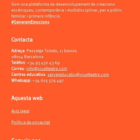
Som una plataforma de desenvolupament de creacions
escèniques, contemporània i multidisciplinar, per a públic
familiar i primera infància.
#GeneremEmocions
Contacta
Adreça
: Passatge Toledo, 11 baixos.
08014 Barcelona
Telèfon
:
+34 93 432 43 69
Correu
:
info@viuelteatre.com
Centres educatius
:
serveieducatiu@viuelteatre.com
Whatsapp
:
+34 625 579 497
Aquesta web
Avís legal
Política de privacitat