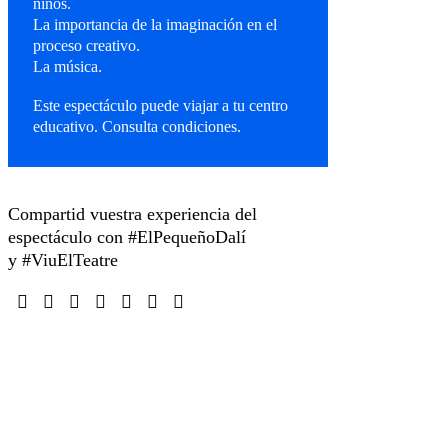
niños.
La importancia de la imaginación en el
proceso creativo.
La música.
Este espectáculo puede viajar a tu centro
educativo. Consulta condiciones.
Compartid vuestra experiencia del
espectáculo con #ElPequeñoDalí
y #ViuElTeatre