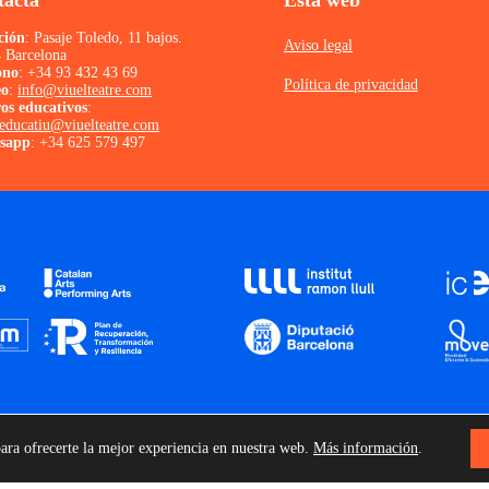
tacta
Esta web
ción
: Pasaje Toledo, 11 bajos.
Aviso legal
 Barcelona
ono
:
+34 93 432 43 69
Política de privacidad
eo
:
info@viuelteatre.com
os educativos
:
ieducatiu@viuelteatre.com
sapp
:
+34 625 579 497
ara ofrecerte la mejor experiencia en nuestra web.
Más información
.