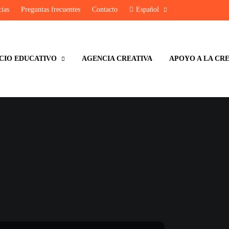
cias
Preguntas frecuentes
Contacto
Español
CIO EDUCATIVO
AGENCIA CREATIVA
APOYO A LA CR