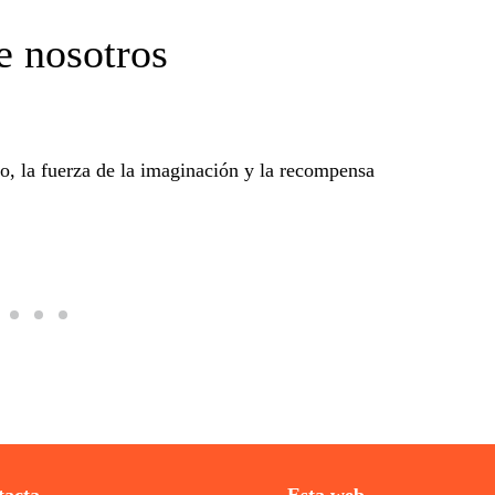
e nosotros
ño, la fuerza de la imaginación y la recompensa
El surreal
aun así El Pe
protagonizad
universo del 
Web Barcelo