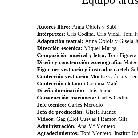
Autores libro:
Anna Obiols y Subi
Intérpretes:
Cris Codina, Cris Vidal, Toni F
Adaptación teatral:
Anna Obiols y Gisela J
Dirección escénica:
Miquel Murga
Composición musical y letra:
Toni Figuera
Diseño y construcción escenografía:
Mateo 
Figurines vestuario y ilustrador cartel:
Su
Confección vestuario:
Montse Gràcia y Leo
Confección elefante:
Gemma Malé
Diseño iluminación:
Lluís Juanet
Construcción marioneta:
Carles Codina
Jefe técnico:
Carles Merodio
Jefa de producción:
Gisela Juanet
Vídeos:
Gag (Eloi Cuevas i Ramon Gil)
Administración:
Ana Mª Montero
Agradecimientos:
Toni Montero, Institut Joa