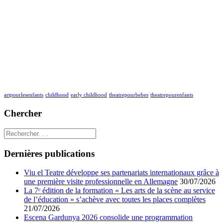
artpourlesenfants
childhood
early childhood
theatrepourbebes
theatrepourenfants
Chercher
Dernières publications
Viu el Teatre développe ses partenariats internationaux grâce à
une première visite professionnelle en Allemagne
30/07/2026
La 7ᵉ édition de la formation « Les arts de la scène au service
de l’éducation » s’achève avec toutes les places complètes
21/07/2026
Escena Gardunya 2026 consolide une programmation