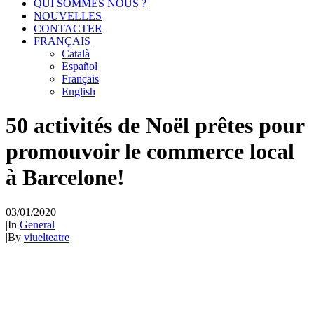
QUI SOMMES NOUS ?
NOUVELLES
CONTACTER
FRANÇAIS
Català
Español
Français
English
50 activités de Noël prêtes pour
promouvoir le commerce local
à Barcelone!
03/01/2020
|
In
General
|
By
viuelteatre