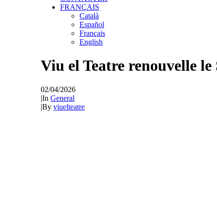
FRANÇAIS
Català
Español
Français
English
Viu el Teatre renouvelle l
02/04/2026
|
In
General
|
By
viuelteatre