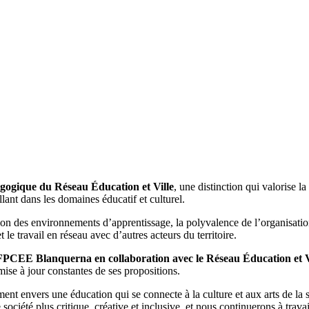
gogique du Réseau Éducation et Ville
, une distinction qui valorise l
llant dans les domaines éducatif et culturel.
tion des environnements d’apprentissage, la polyvalence de l’organisati
e travail en réseau avec d’autres acteurs du territoire.
FPCEE Blanquerna en collaboration avec le Réseau Éducation et V
 mise à jour constantes de ses propositions.
ent envers une éducation qui se connecte à la culture et aux arts de l
société plus critique, créative et inclusive, et nous continuerons à trava