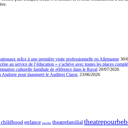
ive.
rnationaux grâce à une première visite professionnelle en Allemagne
30/
 scène au service de l’éducation » s’achève avec toutes les places complè
ation culturelle familiale de référence dans le Raval
20/07/2026
en Andorre pour inaugurer le Auditori Claror.
23/06/2026
theatrepourbeb
y childhood
enfance
theatrefamilial
escoles