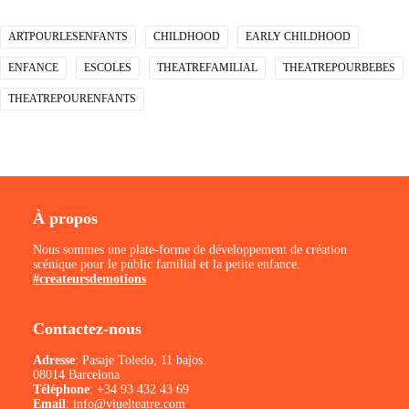
ARTPOURLESENFANTS
CHILDHOOD
EARLY CHILDHOOD
ENFANCE
ESCOLES
THEATREFAMILIAL
THEATREPOURBEBES
THEATREPOURENFANTS
À propos
Nous sommes une plate-forme de développement de création
scénique pour le public familial et la petite enfance.
#createursdemotions
Contactez-nous
Adresse
: Pasaje Toledo, 11 bajos.
08014 Barcelona
Téléphone
:
+34 93 432 43 69
Email
:
info@viuelteatre.com