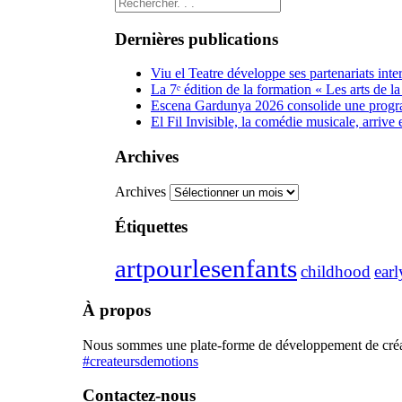
Dernières publications
Viu el Teatre développe ses partenariats int
La 7ᵉ édition de la formation « Les arts de l
Escena Gardunya 2026 consolide une program
El Fil Invisible, la comédie musicale, arrive
Archives
Archives
Étiquettes
artpourlesenfants
childhood
ear
À propos
Nous sommes une plate-forme de développement de créatio
#createursdemotions
Contactez-nous