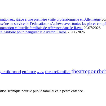
ernationaux grâce à une première visite professionnelle en Allemagne
30
a scène au service de l’éducation » s’achève avec toutes les places comp
mation culturelle familiale de référence dans le Raval
20/07/2026
 en Andorre pour inaugurer le Auditori Claror.
23/06/2026
theatrepourbe
ly childhood
enfance
theatrefamilial
escoles
n scénique pour le public familial et la petite enfance.