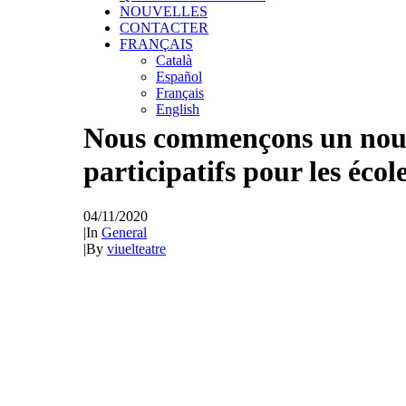
NOUVELLES
CONTACTER
FRANÇAIS
Català
Español
Français
English
Nous commençons un nouvea
participatifs pour les éco
04/11/2020
|
In
General
|
By
viuelteatre