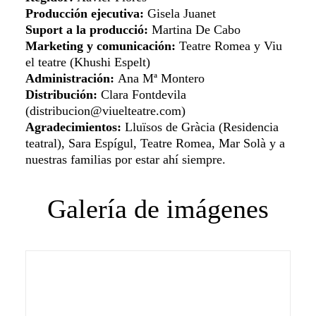
Producción ejecutiva:
Gisela Juanet
Suport a la producció:
Martina De Cabo
Marketing y comunicación:
Teatre Romea y Viu
el teatre (Khushi Espelt)
Administración:
Ana Mª Montero
Distribución:
Clara Fontdevila
(distribucion@viuelteatre.com)
Agradecimientos:
Lluïsos de Gràcia (Residencia
teatral), Sara Espígul, Teatre Romea, Mar Solà y a
nuestras familias por estar ahí siempre.
Galería de imágenes