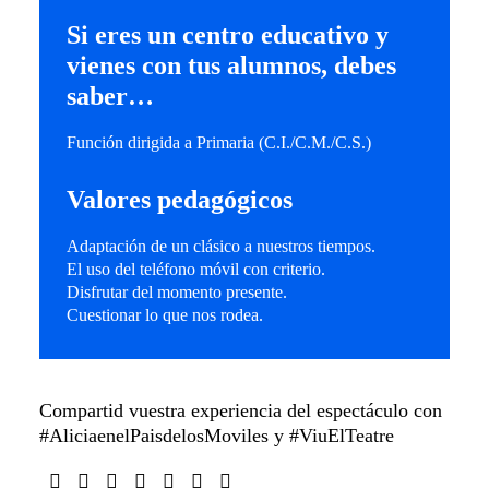
Si eres un centro educativo y
vienes con tus alumnos, debes
saber…
Función dirigida a Primaria (C.I./C.M./C.S.)
Valores pedagógicos
Adaptación de un clásico a nuestros tiempos.
El uso del teléfono móvil con criterio.
Disfrutar del momento presente.
Cuestionar lo que nos rodea.
Compartid vuestra experiencia del espectáculo con
#AliciaenelPaisdelosMoviles y #ViuElTeatre