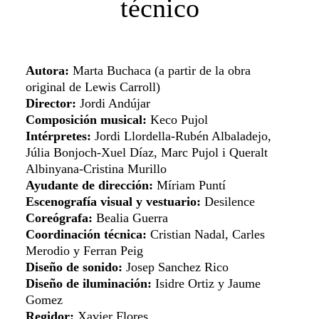
técnico
Autora:
Marta Buchaca (a partir de la obra
original de Lewis Carroll)
Director:
Jordi Andújar
Composición musical:
Keco Pujol
Intérpretes:
Jordi Llordella-Rubén Albaladejo,
Júlia Bonjoch-Xuel Díaz, Marc Pujol i Queralt
Albinyana-Cristina Murillo
Ayudante de dirección:
Míriam Puntí
Escenografía visual y vestuario:
Desilence
Coreógrafa:
Bealia Guerra
Coordinación técnica:
Cristian Nadal, Carles
Merodio y Ferran Peig
Diseño de sonido:
Josep Sanchez Rico
Diseño de iluminación:
Isidre Ortiz y Jaume
Gomez
Regidor:
Xavier Flores