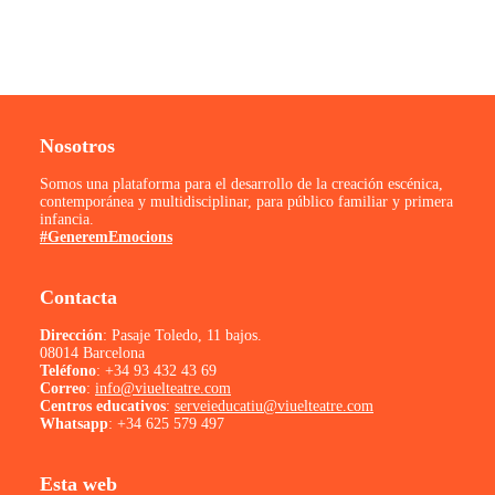
Nosotros
Somos una plataforma para el desarrollo de la creación escénica,
contemporánea y multidisciplinar, para público familiar y primera
infancia.
#GeneremEmocions
Contacta
Dirección
: Pasaje Toledo, 11 bajos.
08014 Barcelona
Teléfono
:
+34 93 432 43 69
Correo
:
info@viuelteatre.com
Centros educativos
:
serveieducatiu@viuelteatre.com
Whatsapp
:
+34 625 579 497
Esta web