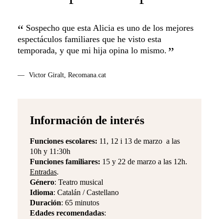
 como
Sospecho que esta Alicia es uno de los mejores
Un
 la
espectáculos familiares que he visto esta
lect
temporada, y que mi hija opina lo mismo.
inter
padre
Victor Giralt, Recomana.cat
Im
Información de interés
Funciones escolares:
11, 12 i 13 de marzo a las
10h y 11:30h
Funciones familiares:
15 y 22 de marzo a las 12h.
Entradas
.
Género
: Teatro musical
Idioma
: Catalán / Castellano
Duración
: 65 minutos
Edades recomendadas
: