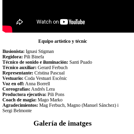
Equipo artístico y técnic
Ilusionista:
Ignasi Stigman
Regidora:
Pili Binefa
Técnico de sonido e iluminación:
Santi Puado
Técnico auxiliar:
Gerard Ferbuch
Representante:
Cristina Pascual
Vestuario:
Coda Vestuari Escènic
Voz en off:
Anna Borrell
Coreografías:
Andrés Lera
Productora ejecutiva:
Pili Pons
Coach de magia:
Mago Marko
Agradecimientos:
Mag Ferbuch, Magno (Manuel Sánchez) i
Sergi Belmonte
Galería de imatges