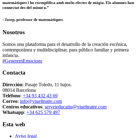
matemàtiques i ho exemplifica amb molts efectes de màgia. Els alumnes han
connectat des del minut u.”
- Josep, professor de matemàtiques
Nosotros
Somos una plataforma para el desarrollo de la creación escénica,
contemporánea y multidisciplinar, para público familiar y primera
infancia.
#GeneremEmocions
Contacta
Dirección
: Pasaje Toledo, 11 bajos.
08014 Barcelona
Teléfono
:
+34 93 432 43 69
Correo
:
info@viuelteatre.com
Centros educativos
:
serveieducatiu@viuelteatre.com
Whatsapp
:
+34 625 579 497
Esta web
Aviso legal