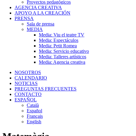
Proyectos pedagógicos
AGENCIA CREATIVA
APOYO A LA CREACIÓN
PRENSA
Sala de prensa
MEDIA
Media: Viu el teatre TV
Media: Espectáculos
Media: Petit Romea
Media: Servicio educativo
Media: Talleres artísticos
Media: Agencia creativa
NOSOTROS
CALENDARIO
NOTICIAS
PREGUNTAS FRECUENTES
CONTACTO
ESPAÑOL
Català
Español
Français
English