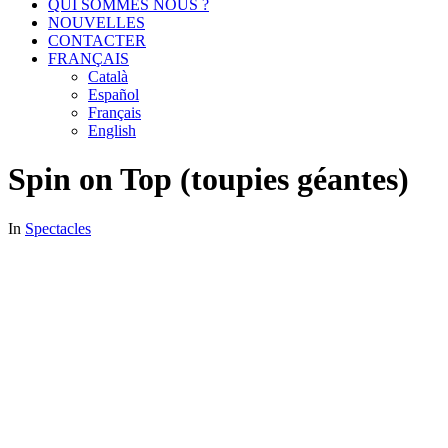
QUI SOMMES NOUS ?
NOUVELLES
CONTACTER
FRANÇAIS
Català
Español
Français
English
Spin on Top (toupies géantes)
In
Spectacles