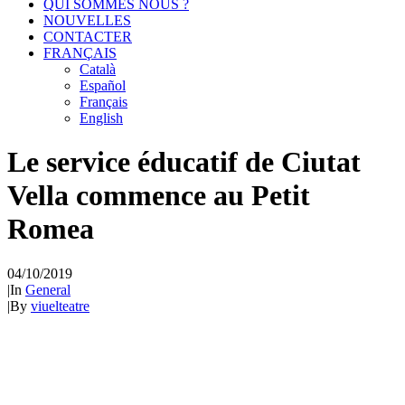
QUI SOMMES NOUS ?
NOUVELLES
CONTACTER
FRANÇAIS
Català
Español
Français
English
Le service éducatif de Ciutat
Vella commence au Petit
Romea
04/10/2019
|
In
General
|
By
viuelteatre