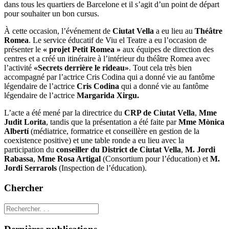
dans tous les quartiers de Barcelone et il s’agit d’un point de départ
pour souhaiter un bon cursus.
À cette occasion, l’événement de
Ciutat Vella
a eu lieu au
Théâtre
Romea
. Le service éducatif de Viu el Teatre a eu l’occasion de
présenter le
« projet Petit Romea »
aux équipes de direction des
centres et a créé un itinéraire à l’intérieur du théâtre Romea avec
l’activité
«Secrets derrière le rideau»
. Tout cela très bien
accompagné par l’actrice Cris Codina qui a donné vie au fantôme
légendaire de l’actrice
Cris Codina
qui a donné vie au fantôme
légendaire de l’actrice
Margarida Xirgu.
L’acte a été mené par la directrice du
CRP de Ciutat Vella
,
Mme
Judit Lorita
, tandis que la présentation a été faite par
Mme Mònica
Albertí
(médiatrice, formatrice et conseillère en gestion de la
coexistence positive) et une table ronde a eu lieu avec la
participation du
conseiller du District de Ciutat Vella
,
M. Jordi
Rabassa
,
Mme Rosa Artigal
(Consortium pour l’éducation) et
M.
Jordi Serrarols
(Inspection de l’éducation).
Chercher