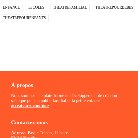
ENFANCE
ESCOLES
THEATREFAMILIAL
THEATREPOURBEBES
THEATREPOURENFANTS
À propos
Nous sommes une plate-forme de développement de création
scénique pour le public familial et la petite enfance.
#createursdemotions
Contactez-nous
Adresse
: Pasaje Toledo, 11 bajos.
08014 Barcelona