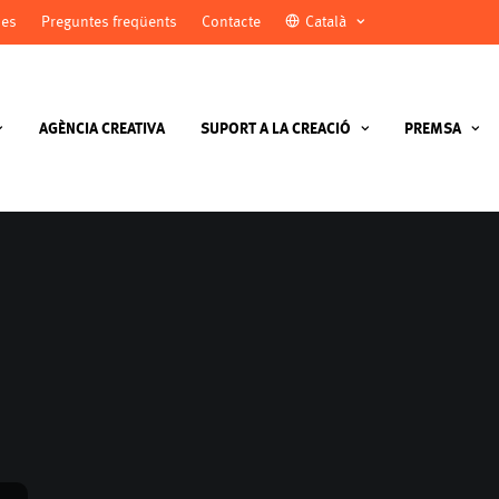
ies
Preguntes freqüents
Contacte
Català
AGÈNCIA CREATIVA
SUPORT A LA CREACIÓ
PREMSA