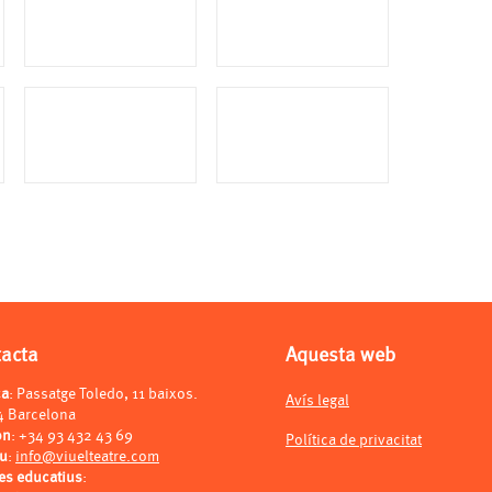
tacta
Aquesta web
ça
: Passatge Toledo, 11 baixos.
Avís legal
4 Barcelona
on
:
+34 93 432 43 69
Política de privacitat
eu
:
info@viuelteatre.com
es educatius
: