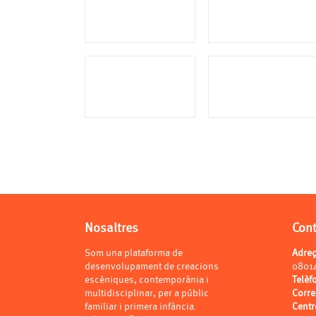
Nosaltres
Con
Som una plataforma de
Adre
desenvolupament de creacions
0801
escèniques, contemporània i
Telèf
multidisciplinar, per a públic
Corr
familiar i primera infància.
Centr