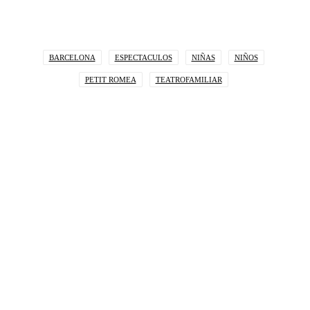
BARCELONA
ESPECTACULOS
NIÑAS
NIÑOS
PETIT ROMEA
TEATROFAMILIAR