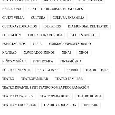
ACTIVITATSFAMILIARS
ARTES ESCENICAS
ARTEYESCUELA
BARCELONA
CENTRE DE RECURSOS PEDAGOGICS
CIUTAT VELLA
CULTURA
CULTURA ENFAMILIA
CULTURAYEDUCACION
DERECHOS
DIA MUNDIAL DEL TEATRO
EDUCACION
EDUCACIONARTISTICA
ESCOLES BRESSOL
ESPECTACULOS
FERIA
FORMACIONPROFESORADO
NAVIDAD
NAVIDADCONNIÑOS
NIÑAS
NIÑOS
NIÑOS Y NIÑAS
PETIT ROMEA
PINTAMÚSICA
PÚBLICO INFANTIL
SANT GERVASI
SARRIÀ
TEATRE ROMEA
TEATRO
TEATROFAMILIAR
TEATRO FAMILIAR
TEATRO INFANTIL PETIT TEATRO ROMEA PROGRAMACIÓN
TEATRO PARA BEBES
TEATROPARA BEBES
TEATRO ROMEA
TEATRO Y EDUCACION
TEATROYEDUCACION
TIBIDABO