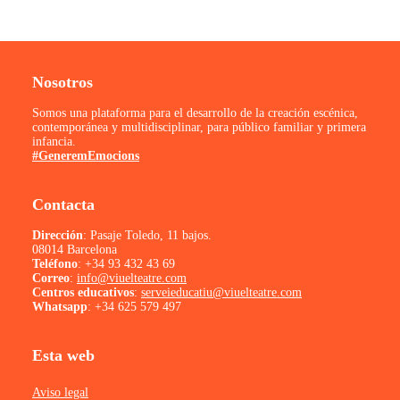
Nosotros
Somos una plataforma para el desarrollo de la creación escénica,
contemporánea y multidisciplinar, para público familiar y primera
infancia.
#GeneremEmocions
Contacta
Dirección
: Pasaje Toledo, 11 bajos.
08014 Barcelona
Teléfono
:
+34 93 432 43 69
Correo
:
info@viuelteatre.com
Centros educativos
:
serveieducatiu@viuelteatre.com
Whatsapp
:
+34 625 579 497
Esta web
Aviso legal