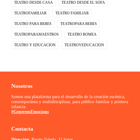
TEATRO DESDE CASA
TEATRO DESDE EL SOFA
TEATROFAMILIAR
TEATRO FAMILIAR
TEATRO PARA BEBES
TEATROPARA BEBES
TEATROPARAMAESTROS
TEATRO ROMEA
TEATRO Y EDUCACION
TEATROYEDUCACION
Nosotros
Somos una plataforma para el desarrollo de la creación escénica,
contemporánea y multidisciplinar, para público familiar y primera
infancia.
#GeneremEmocions
Contacta
Dirección
: Pasaje Toledo, 11 bajos.