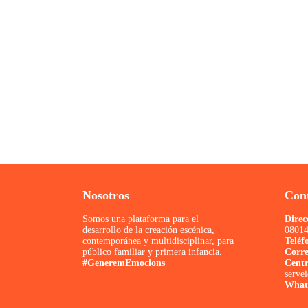
Nosotros
Con
Somos una plataforma para el
Direc
desarrollo de la creación escénica,
08014
contemporánea y multidisciplinar, para
Teléf
público familiar y primera infancia.
Corr
#GeneremEmocions
Centr
serve
What