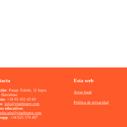
tacta
Esta web
ción
: Pasaje Toledo, 11 bajos.
Aviso legal
 Barcelona
ono
:
+34 93 432 43 69
Política de privacidad
eo
:
info@viuelteatre.com
os educativos
:
ieducatiu@viuelteatre.com
sapp
:
+34 625 579 497