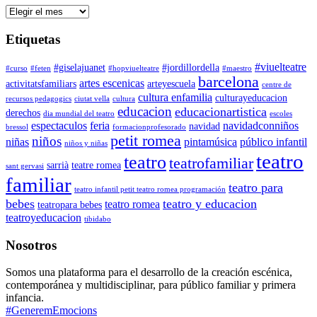
Archivos
Etiquetas
#viuelteatre
#giselajuanet
#jordillordella
#curso
#feten
#hopviuelteatre
#maestro
barcelona
artes escenicas
activitatsfamiliars
arteyescuela
centre de
cultura enfamilia
culturayeducacion
recursos pedagogics
ciutat vella
cultura
educacion
educacionartistica
derechos
dia mundial del teatro
escoles
espectaculos
feria
navidadconniños
navidad
bressol
formacionprofesorado
petit romea
niños
niñas
pintamúsica
público infantil
niños y niñas
teatro
teatro
teatrofamiliar
sarrià
teatre romea
sant gervasi
familiar
teatro para
teatro infantil petit teatro romea programación
bebes
teatro y educacion
teatro romea
teatropara bebes
teatroyeducacion
tibidabo
Nosotros
Somos una plataforma para el desarrollo de la creación escénica,
contemporánea y multidisciplinar, para público familiar y primera
infancia.
#GeneremEmocions