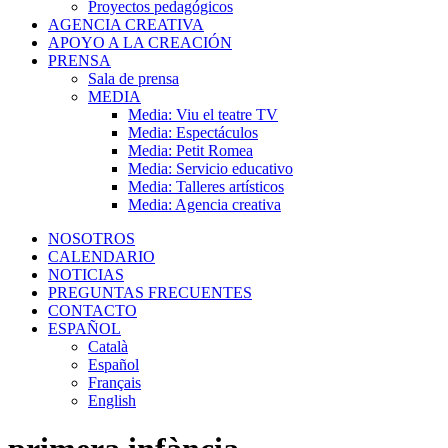
Proyectos pedagógicos
AGENCIA CREATIVA
APOYO A LA CREACIÓN
PRENSA
Sala de prensa
MEDIA
Media: Viu el teatre TV
Media: Espectáculos
Media: Petit Romea
Media: Servicio educativo
Media: Talleres artísticos
Media: Agencia creativa
NOSOTROS
CALENDARIO
NOTICIAS
PREGUNTAS FRECUENTES
CONTACTO
ESPAÑOL
Català
Español
Français
English