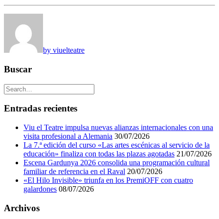
by viuelteatre
Buscar
Entradas recientes
Viu el Teatre impulsa nuevas alianzas internacionales con una
visita profesional a Alemania
30/07/2026
La 7.ª edición del curso «Las artes escénicas al servicio de la
educación» finaliza con todas las plazas agotadas
21/07/2026
Escena Gardunya 2026 consolida una programación cultural
familiar de referencia en el Raval
20/07/2026
«El Hilo Invisible» triunfa en los PremiOFF con cuatro
galardones
08/07/2026
Archivos