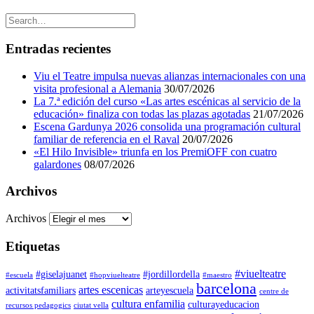
Entradas recientes
Viu el Teatre impulsa nuevas alianzas internacionales con una
visita profesional a Alemania
30/07/2026
La 7.ª edición del curso «Las artes escénicas al servicio de la
educación» finaliza con todas las plazas agotadas
21/07/2026
Escena Gardunya 2026 consolida una programación cultural
familiar de referencia en el Raval
20/07/2026
«El Hilo Invisible» triunfa en los PremiOFF con cuatro
galardones
08/07/2026
Archivos
Archivos
Etiquetas
#viuelteatre
#giselajuanet
#jordillordella
#escuela
#hopviuelteatre
#maestro
barcelona
artes escenicas
activitatsfamiliars
arteyescuela
centre de
cultura enfamilia
culturayeducacion
recursos pedagogics
ciutat vella