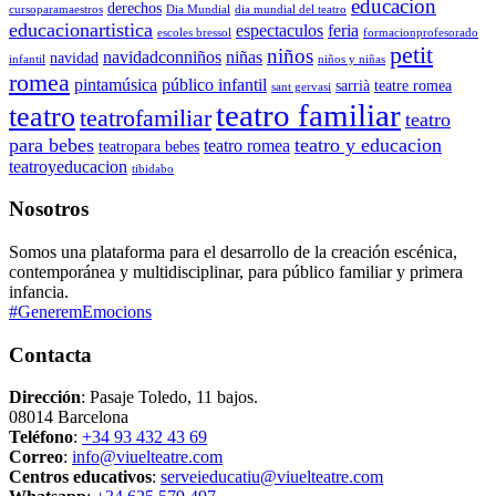
educacion
derechos
cursoparamaestros
Dia Mundial
dia mundial del teatro
educacionartistica
espectaculos
feria
escoles bressol
formacionprofesorado
petit
niños
navidadconniños
niñas
navidad
infantil
niños y niñas
romea
pintamúsica
público infantil
sarrià
teatre romea
sant gervasi
teatro familiar
teatro
teatrofamiliar
teatro
para bebes
teatro y educacion
teatro romea
teatropara bebes
teatroyeducacion
tibidabo
Nosotros
Somos una plataforma para el desarrollo de la creación escénica,
contemporánea y multidisciplinar, para público familiar y primera
infancia.
#GeneremEmocions
Contacta
Dirección
: Pasaje Toledo, 11 bajos.
08014 Barcelona
Teléfono
:
+34 93 432 43 69
Correo
:
info@viuelteatre.com
Centros educativos
:
serveieducatiu@viuelteatre.com