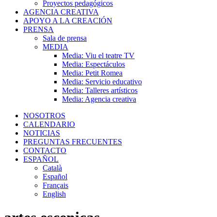
Proyectos pedagógicos
AGENCIA CREATIVA
APOYO A LA CREACIÓN
PRENSA
Sala de prensa
MEDIA
Media: Viu el teatre TV
Media: Espectáculos
Media: Petit Romea
Media: Servicio educativo
Media: Talleres artísticos
Media: Agencia creativa
NOSOTROS
CALENDARIO
NOTICIAS
PREGUNTAS FRECUENTES
CONTACTO
ESPAÑOL
Català
Español
Français
English