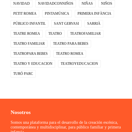
NAVIDAD
NAVIDADCONNIÑOS
NIÑAS
NIÑOS
PETIT ROMEA
PINTAMÚSICA
PRIMERA INFÀNCIA
PÚBLICO INFANTIL
SANT GERVASI
SARRIÀ
TEATRE ROMEA
TEATRO
TEATROFAMILIAR
TEATRO FAMILIAR
TEATRO PARA BEBES
TEATROPARA BEBES
TEATRO ROMEA
TEATRO Y EDUCACION
TEATROYEDUCACION
TURÓ PARC
Nosotros
Somos una plataforma para el desarrollo de la creación escénica,
contemporánea y multidisciplinar, para público familiar y primera
infancia.