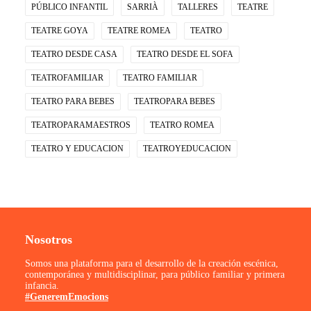
PÚBLICO INFANTIL
SARRIÀ
TALLERES
TEATRE
TEATRE GOYA
TEATRE ROMEA
TEATRO
TEATRO DESDE CASA
TEATRO DESDE EL SOFA
TEATROFAMILIAR
TEATRO FAMILIAR
TEATRO PARA BEBES
TEATROPARA BEBES
TEATROPARAMAESTROS
TEATRO ROMEA
TEATRO Y EDUCACION
TEATROYEDUCACION
Nosotros
Somos una plataforma para el desarrollo de la creación escénica,
contemporánea y multidisciplinar, para público familiar y primera
infancia.
#GeneremEmocions