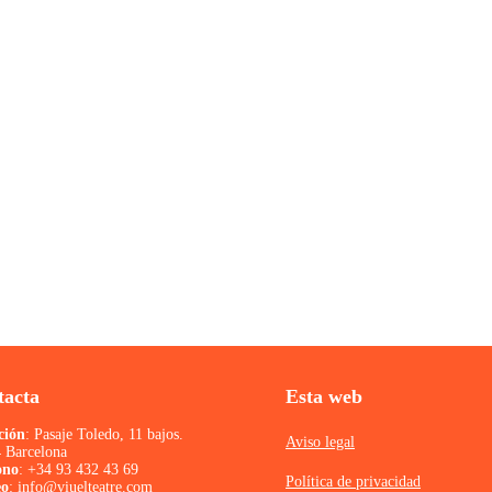
ercados municipales de Barcelona!
 junto con otros de toda la provincia,…
tacta
Esta web
ción
: Pasaje Toledo, 11 bajos.
Aviso legal
 Barcelona
ono
:
+34 93 432 43 69
Política de privacidad
eo
:
info@viuelteatre.com