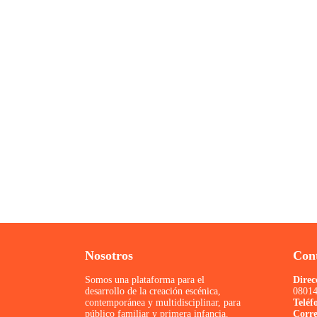
Acercamos la magia a los m
Los mercados municipales de Barcelona,
Nosotros
Con
Somos una plataforma para el
Direc
desarrollo de la creación escénica,
08014
contemporánea y multidisciplinar, para
Teléf
público familiar y primera infancia.
Corr