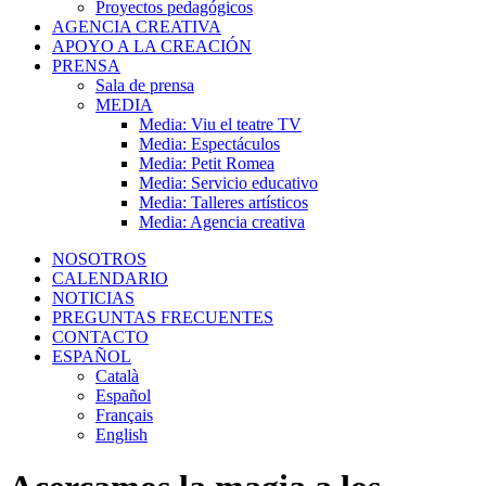
Proyectos pedagógicos
AGENCIA CREATIVA
APOYO A LA CREACIÓN
PRENSA
Sala de prensa
MEDIA
Media: Viu el teatre TV
Media: Espectáculos
Media: Petit Romea
Media: Servicio educativo
Media: Talleres artísticos
Media: Agencia creativa
NOSOTROS
CALENDARIO
NOTICIAS
PREGUNTAS FRECUENTES
CONTACTO
ESPAÑOL
Català
Español
Français
English