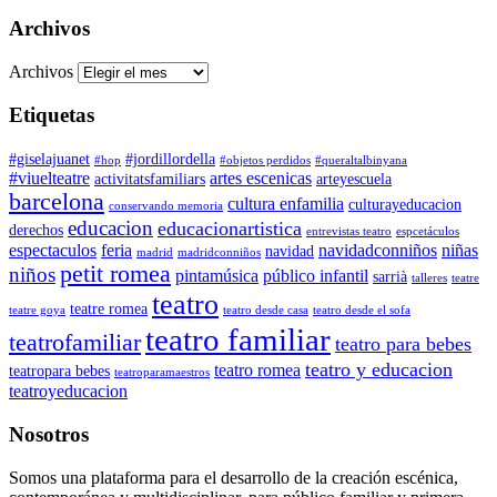
Archivos
Archivos
Etiquetas
#giselajuanet
#jordillordella
#hop
#objetos perdidos
#queraltalbinyana
#viuelteatre
artes escenicas
activitatsfamiliars
arteyescuela
barcelona
cultura enfamilia
culturayeducacion
conservando memoria
educacion
educacionartistica
derechos
entrevistas teatro
espcetáculos
espectaculos
feria
navidadconniños
niñas
navidad
madrid
madridconniños
petit romea
niños
pintamúsica
público infantil
sarrià
talleres
teatre
teatro
teatre romea
teatre goya
teatro desde casa
teatro desde el sofa
teatro familiar
teatrofamiliar
teatro para bebes
teatro y educacion
teatro romea
teatropara bebes
teatroparamaestros
teatroyeducacion
Nosotros
Somos una plataforma para el desarrollo de la creación escénica,