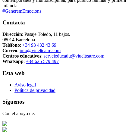
contemporánea y multidisciplinar, para público familiar y primera
infancia.
#GeneremEmocions
Contacta
Dirección
: Pasaje Toledo, 11 bajos.
08014 Barcelona
Teléfono
:
+34 93 432 43 69
Correo
:
info@viuelteatre.com
Centros educativos
:
serveieducatiu@viuelteatre.com
Whatsapp
:
+34 625 579 497
Esta web
Aviso legal
Política de privacidad
Síguenos
Con el apoyo de: