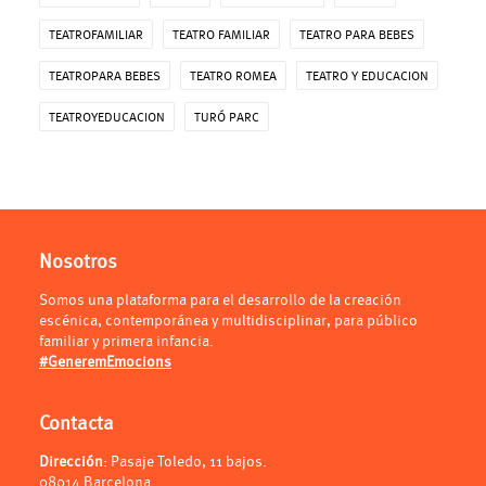
TEATROFAMILIAR
TEATRO FAMILIAR
TEATRO PARA BEBES
TEATROPARA BEBES
TEATRO ROMEA
TEATRO Y EDUCACION
TEATROYEDUCACION
TURÓ PARC
Nosotros
Somos una plataforma para el desarrollo de la creación
escénica, contemporánea y multidisciplinar, para público
familiar y primera infancia.
#GeneremEmocions
Contacta
Dirección
: Pasaje Toledo, 11 bajos.
08014 Barcelona