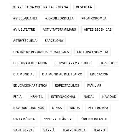
#BARCELONA #QUERALTALBINYANA
#ESCUELA
#GISELAJUANET
#JORDILLORDELLA
#TEATROROMEA
#VIUELTEATRE
ACTIVITATSFAMILIARS
ARTES ESCENICAS
ARTEYESCUELA
BARCELONA
CENTRE DE RECURSOS PEDAGOGICS
CULTURA ENFAMILIA
CULTURAYEDUCACION
CURSOPARAMAESTROS
DERECHOS
DIA MUNDIAL
DIA MUNDIAL DEL TEATRO
EDUCACION
EDUCACIONARTISTICA
ESPECTACULOS
FAMILIAR
FERIA
INFANTIL
INTERNACIONAL
NADAL
NAVIDAD
NAVIDADCONNIÑOS
NIÑAS
NIÑOS
PETIT ROMEA
PINTAMÚSICA
PRIMERA INFÀNCIA
PÚBLICO INFANTIL
SANT GERVASI
SARRIÀ
TEATRE ROMEA
TEATRO