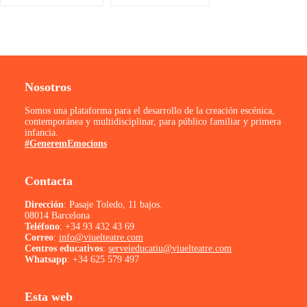
Nosotros
Somos una plataforma para el desarrollo de la creación escénica,
contemporánea y multidisciplinar, para público familiar y primera
infancia.
#GeneremEmocions
Contacta
Dirección
: Pasaje Toledo, 11 bajos.
08014 Barcelona
Teléfono
:
+34 93 432 43 69
Correo
:
info@viuelteatre.com
Centros educativos
:
serveieducatiu@viuelteatre.com
Whatsapp
:
+34 625 579 497
Esta web