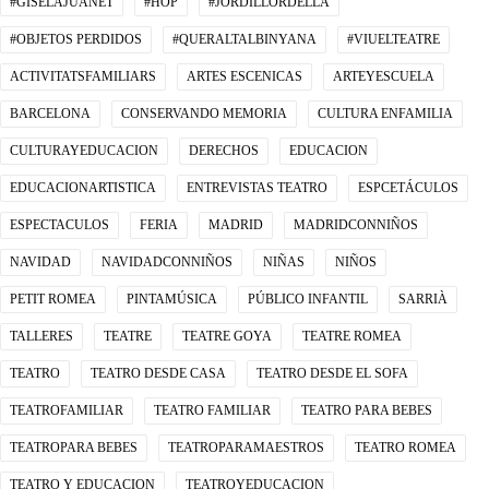
#GISELAJUANET
#HOP
#JORDILLORDELLA
#OBJETOS PERDIDOS
#QUERALTALBINYANA
#VIUELTEATRE
ACTIVITATSFAMILIARS
ARTES ESCENICAS
ARTEYESCUELA
BARCELONA
CONSERVANDO MEMORIA
CULTURA ENFAMILIA
CULTURAYEDUCACION
DERECHOS
EDUCACION
EDUCACIONARTISTICA
ENTREVISTAS TEATRO
ESPCETÁCULOS
ESPECTACULOS
FERIA
MADRID
MADRIDCONNIÑOS
NAVIDAD
NAVIDADCONNIÑOS
NIÑAS
NIÑOS
PETIT ROMEA
PINTAMÚSICA
PÚBLICO INFANTIL
SARRIÀ
TALLERES
TEATRE
TEATRE GOYA
TEATRE ROMEA
TEATRO
TEATRO DESDE CASA
TEATRO DESDE EL SOFA
TEATROFAMILIAR
TEATRO FAMILIAR
TEATRO PARA BEBES
TEATROPARA BEBES
TEATROPARAMAESTROS
TEATRO ROMEA
TEATRO Y EDUCACION
TEATROYEDUCACION