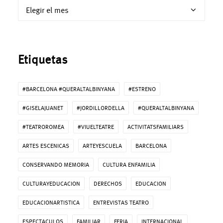
Archivos
Etiquetas
#BARCELONA #QUERALTALBINYANA
#ESTRENO
#GISELAJUANET
#JORDILLORDELLA
#QUERALTALBINYANA
#TEATROROMEA
#VIUELTEATRE
ACTIVITATSFAMILIARS
ARTES ESCENICAS
ARTEYESCUELA
BARCELONA
CONSERVANDO MEMORIA
CULTURA ENFAMILIA
CULTURAYEDUCACION
DERECHOS
EDUCACION
EDUCACIONARTISTICA
ENTREVISTAS TEATRO
ESPECTACULOS
FAMILIAR
FERIA
INTERNACIONAL