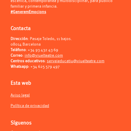
escénica, contemporánea y multidisciplinar, para público
familiar y primera infancia.
#GeneremEmocions
Contacta
Dirección
: Pasaje Toledo, 11 bajos.
08014 Barcelona
Teléfono
:
+34 93 432 43 69
Correo
:
info@viuelteatre.com
Centros educativos
:
serveieducatiu@viuelteatre.com
Whatsapp
:
+34 625 579 497
Esta web
Aviso legal
Política de privacidad
Síguenos