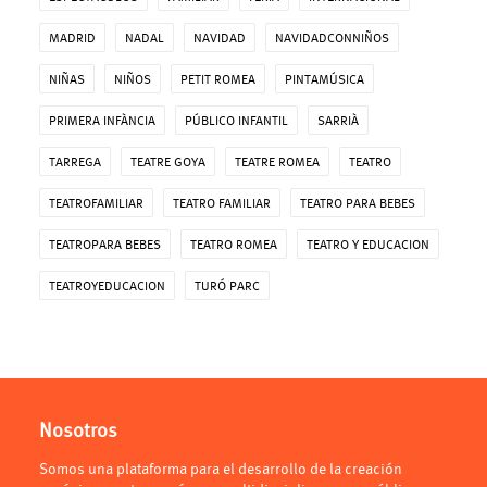
MADRID
NADAL
NAVIDAD
NAVIDADCONNIÑOS
NIÑAS
NIÑOS
PETIT ROMEA
PINTAMÚSICA
PRIMERA INFÀNCIA
PÚBLICO INFANTIL
SARRIÀ
TARREGA
TEATRE GOYA
TEATRE ROMEA
TEATRO
TEATROFAMILIAR
TEATRO FAMILIAR
TEATRO PARA BEBES
TEATROPARA BEBES
TEATRO ROMEA
TEATRO Y EDUCACION
TEATROYEDUCACION
TURÓ PARC
Nosotros
Somos una plataforma para el desarrollo de la creación