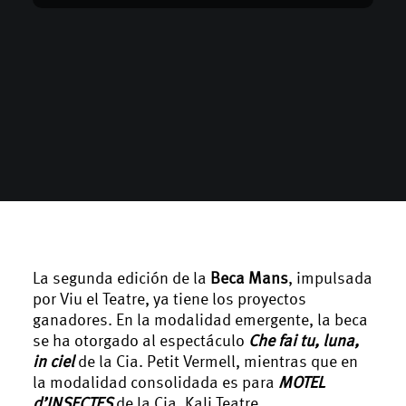
La segunda edición de la
Beca Mans
, impulsada
por Viu el Teatre, ya tiene los proyectos
ganadores. En la modalidad emergente, la beca
se ha otorgado al espectáculo
Che fai tu, luna,
in ciel
de la Cia. Petit Vermell, mientras que en
la modalidad consolidada es para
MOTEL
d’INSECTES
de la Cia. Kali Teatre.