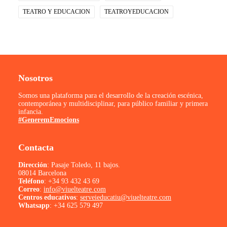
TEATRO Y EDUCACION
TEATROYEDUCACION
Nosotros
Somos una plataforma para el desarrollo de la creación escénica,
contemporánea y multidisciplinar, para público familiar y primera
infancia.
#GeneremEmocions
Contacta
Dirección
: Pasaje Toledo, 11 bajos.
08014 Barcelona
Teléfono
:
+34 93 432 43 69
Correo
:
info@viuelteatre.com
Centros educativos
:
serveieducatiu@viuelteatre.com
Whatsapp
:
+34 625 579 497