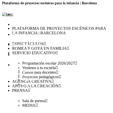
Plataforma de proyectos escénicos para la infancia | Barcelona
Nosotros
Calendario
PLATAFORMA DE PROYECTOS ESCÉNICOS PARA
LA INFANCIA | BARCELONA
Noticias
ESPECTÁCULOS
Preguntas frecuentes
ROMEA Y GOYA EN FAMILIA
SERVICIO EDUCATIVO
Contacto
Programación escolar 2026/2027
Español
Venimos a tu escuela
Català
Cursos para docentes
Español
Proyectos pedagógicos
Français
AGENCIA CREATIVA
English
APOYO A LA CREACIÓN
PRENSA
Sala de prensa
MEDIA