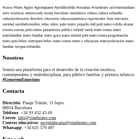
#curso
#feten
#gijon
#giselajuanet
#jordillordella
#rosadiaz
#viuelteatre
activitatsfamiliars
artes escenicas
arteyescuela
assitej
barcelona
cinemúsica
cultura
cultura enfamilia
culturayeducacion
derechos
educacion
educacionartistica
espectaculos
feria
mercartes
navidad
navidadconniños
niñas
niños
patio teatro
pequeño dalí petit teatro cofidis alcazar
estreno estrena
petit romea
pintamúsica
público infantil
sarrià
teatre romea
teatro
teatrofamiliar
teatro familiar
teatro goya
teatro infantil petit teatro romea programación
teatro para bebes
teatropara bebes
teatro romea
teatro y educacion
teatroyeducacion
tetaro
familiar
turoparcenfamilia
Nosotros
Somos una plataforma para el desarrollo de la creación escénica,
contemporánea y multidisciplinar, para público familiar y primera infancia.
#GeneremEmocions
Contacta
Dirección
: Pasaje Toledo, 11 bajos.
08014 Barcelona
Teléfono
:
+34 93 432 43 69
Correo
:
info@viuelteatre.com
Centros educativos
:
serveieducatiu@viuelteatre.com
Whatsapp
:
+34 625 579 497