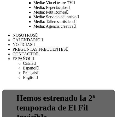
Media: Viu el teatre TV
Media: Espectáculos
Media: Petit Romea
Media: Servicio educativo
Media: Talleres artísticos
Media: Agencia creativa
NOSOTROS
CALENDARIO
NOTICIAS
PREGUNTAS FRECUENTES
CONTACTO
ESPAÑOL
Català
Español
Français
English
Hemos estrenado la 2ª
temporada de El Fil