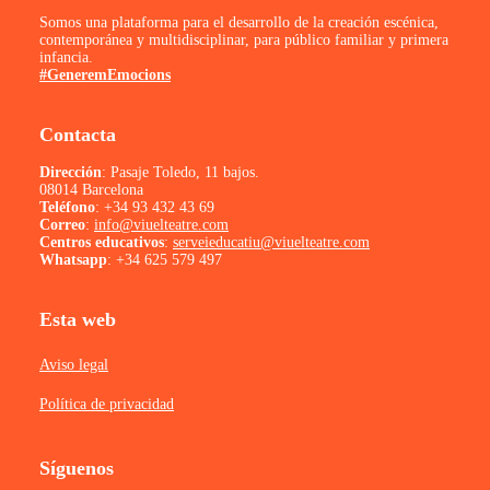
Somos una plataforma para el desarrollo de la creación escénica,
contemporánea y multidisciplinar, para público familiar y primera
infancia.
#GeneremEmocions
Contacta
Dirección
: Pasaje Toledo, 11 bajos.
08014 Barcelona
Teléfono
:
+34 93 432 43 69
Correo
:
info@viuelteatre.com
Centros educativos
:
serveieducatiu@viuelteatre.com
Whatsapp
:
+34 625 579 497
Esta web
Aviso legal
Política de privacidad
Síguenos