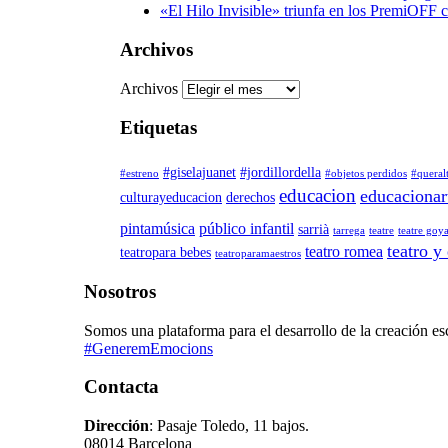
«El Hilo Invisible» triunfa en los PremiOFF 
Archivos
Archivos
Etiquetas
#giselajuanet
#jordillordella
#estreno
#objetos perdidos
#queral
educacion
educacionart
culturayeducacion
derechos
pintamúsica
público infantil
sarrià
tarrega
teatre
teatre goy
teatro y
teatro romea
teatropara bebes
teatroparamaestros
Nosotros
Somos una plataforma para el desarrollo de la creación esc
#GeneremEmocions
Contacta
Dirección
: Pasaje Toledo, 11 bajos.
08014 Barcelona