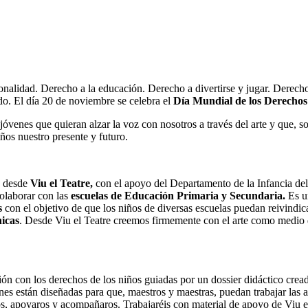
nalidad. Derecho a la educación. Derecho a divertirse y jugar. Derech
do. El día 20 de noviembre se celebra el
Día Mundial de los Derechos
venes que quieran alzar la voz con nosotros a través del arte y que, so
iños nuestro presente y futuro.
s desde
Viu el Teatre,
con el apoyo del Departamento de la Infancia de
colaborar con las
escuelas de Educación Primaria y Secundaria.
Es un
s
con el objetivo de que los niños de diversas escuelas puedan reivindic
nicas
. Desde Viu el Teatre creemos firmemente con el arte como medio
ación con los derechos de los niños guiadas por un dossier didáctico cre
nes están diseñadas para que, maestros y maestras, puedan trabajar las a
s, apoyaros y acompañaros. Trabajaréis con material de apoyo de Viu 