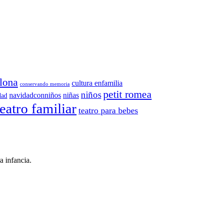
lona
cultura enfamilia
conservando memoria
petit romea
niños
navidadconniños
niñas
dad
teatro familiar
teatro para bebes
a infancia.