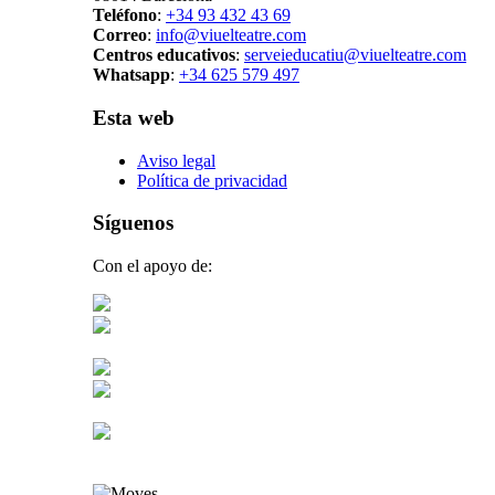
Teléfono
:
+34 93 432 43 69
Correo
:
info@viuelteatre.com
Centros educativos
:
serveieducatiu@viuelteatre.com
Whatsapp
:
+34 625 579 497
Esta web
Aviso legal
Política de privacidad
Síguenos
Con el apoyo de: