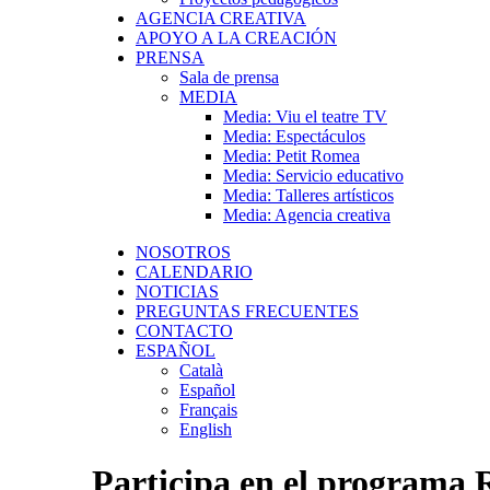
AGENCIA CREATIVA
APOYO A LA CREACIÓN
PRENSA
Sala de prensa
MEDIA
Media: Viu el teatre TV
Media: Espectáculos
Media: Petit Romea
Media: Servicio educativo
Media: Talleres artísticos
Media: Agencia creativa
NOSOTROS
CALENDARIO
NOTICIAS
PREGUNTAS FRECUENTES
CONTACTO
ESPAÑOL
Català
Español
Français
English
Participa en el program