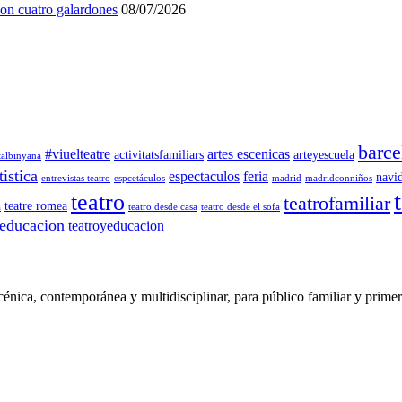
con cuatro galardones
08/07/2026
barce
#viuelteatre
artes escenicas
activitatsfamiliars
arteyescuela
talbinyana
istica
espectaculos
feria
navi
entrevistas teatro
espcetáculos
madrid
madridconniños
teatro
teatrofamiliar
teatre romea
a
teatro desde casa
teatro desde el sofa
 educacion
teatroyeducacion
énica, contemporánea y multidisciplinar, para público familiar y primer