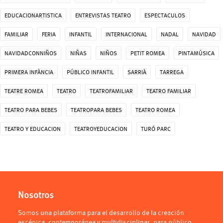
EDUCACIONARTISTICA
ENTREVISTAS TEATRO
ESPECTACULOS
FAMILIAR
FERIA
INFANTIL
INTERNACIONAL
NADAL
NAVIDAD
NAVIDADCONNIÑOS
NIÑAS
NIÑOS
PETIT ROMEA
PINTAMÚSICA
PRIMERA INFÀNCIA
PÚBLICO INFANTIL
SARRIÀ
TARREGA
TEATRE ROMEA
TEATRO
TEATROFAMILIAR
TEATRO FAMILIAR
TEATRO PARA BEBES
TEATROPARA BEBES
TEATRO ROMEA
TEATRO Y EDUCACION
TEATROYEDUCACION
TURÓ PARC
Nosotros
Somos una plataforma para el desarrollo de la creación
escénica, contemporánea y multidisciplinar, para público