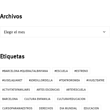
Archivos
Archivos
Etiquetas
#BARCELONA #QUERALTALBINYANA
#ESCUELA
#ESTRENO
#GISELAJUANET
#JORDILLORDELLA
#TEATROROMEA
#VIUELTEATRE
ACTIVITATSFAMILIARS
ARTES ESCENICAS
ARTEYESCUELA
BARCELONA
CULTURA ENFAMILIA
CULTURAYEDUCACION
CURSOPARAMAESTROS
DERECHOS
DIA MUNDIAL
EDUCACION