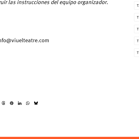
uir las instrucciones del equipo organizador.
T
T
T
 info@viuelteatre.com
T
T