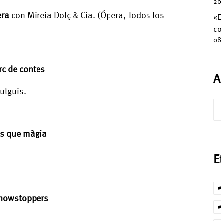
20
era
con Mireia Dolç & Cia. (Ópera, Todos los
«E
co
08
rc de contes
A
ulguis.
Ar
és que màgia
E
#
 Showstoppers
#