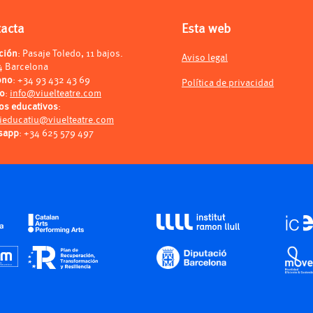
tacta
Esta web
ción
: Pasaje Toledo, 11 bajos.
Aviso legal
4 Barcelona
ono
:
+34 93 432 43 69
Política de privacidad
eo
:
info@viuelteatre.com
os educativos
:
ieducatiu@viuelteatre.com
sapp
:
+34 625 579 497