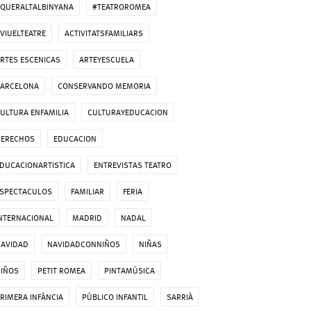
QUERALTALBINYANA
#TEATROROMEA
VIUELTEATRE
ACTIVITATSFAMILIARS
RTES ESCENICAS
ARTEYESCUELA
ARCELONA
CONSERVANDO MEMORIA
ULTURA ENFAMILIA
CULTURAYEDUCACION
DERECHOS
EDUCACION
DUCACIONARTISTICA
ENTREVISTAS TEATRO
SPECTACULOS
FAMILIAR
FERIA
NTERNACIONAL
MADRID
NADAL
AVIDAD
NAVIDADCONNIÑOS
NIÑAS
IÑOS
PETIT ROMEA
PINTAMÚSICA
RIMERA INFÀNCIA
PÚBLICO INFANTIL
SARRIÀ