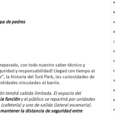
#
#
pa de pedres
A
B
C
E
eparado, con todo nuestro saber técnico y
eguridad y responsabilidad! Llegad con tiempo al
E
”, la historia del Turó Park, las curiosidades de
I
ntidades vinculadas al barrio.
N
n tendrá cabida limitada. El espacio del
la función
y el público se repartirá por unidades
N
cafetería) y uno de salida (lateral escenario).
 mantener la distancia de seguridad entre
P