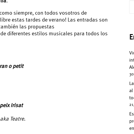
lia
.
como siempre, con todos vosotros de
 libre estas tardes de verano! Las entradas son
 también las propuestas
de diferentes estilos musicales para todos los
E
Vi
in
ran o petit
Al
30
La
al
to
 peix Irisat
21
Es
naka Teatre.
pr
en