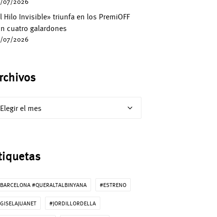
/07/2026
l Hilo Invisible» triunfa en los PremiOFF
n cuatro galardones
/07/2026
rchivos
chivos
tiquetas
BARCELONA #QUERALTALBINYANA
#ESTRENO
GISELAJUANET
#JORDILLORDELLA