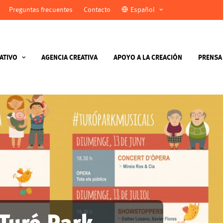
Preguntas frecuentes
Contacto
Español
ATIVO
AGENCIA CREATIVA
APOYO A LA CREACIÓN
PRENSA
Turó Park,