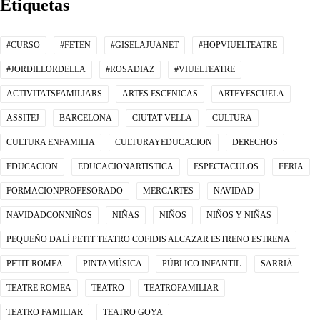
Etiquetas
#CURSO
#FETEN
#GISELAJUANET
#HOPVIUELTEATRE
#JORDILLORDELLA
#ROSADIAZ
#VIUELTEATRE
ACTIVITATSFAMILIARS
ARTES ESCENICAS
ARTEYESCUELA
ASSITEJ
BARCELONA
CIUTAT VELLA
CULTURA
CULTURA ENFAMILIA
CULTURAYEDUCACION
DERECHOS
EDUCACION
EDUCACIONARTISTICA
ESPECTACULOS
FERIA
FORMACIONPROFESORADO
MERCARTES
NAVIDAD
NAVIDADCONNIÑOS
NIÑAS
NIÑOS
NIÑOS Y NIÑAS
PEQUEÑO DALÍ PETIT TEATRO COFIDIS ALCAZAR ESTRENO ESTRENA
PETIT ROMEA
PINTAMÚSICA
PÚBLICO INFANTIL
SARRIÀ
TEATRE ROMEA
TEATRO
TEATROFAMILIAR
TEATRO FAMILIAR
TEATRO GOYA