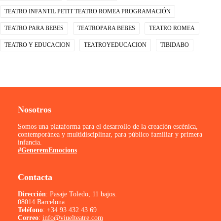
TEATRO INFANTIL PETIT TEATRO ROMEA PROGRAMACIÓN
TEATRO PARA BEBES
TEATROPARA BEBES
TEATRO ROMEA
TEATRO Y EDUCACION
TEATROYEDUCACION
TIBIDABO
Nosotros
Somos una plataforma para el desarrollo de la creación escénica,
contemporánea y multidisciplinar, para público familiar y primera
infancia.
#GeneremEmocions
Contacta
Dirección
: Pasaje Toledo, 11 bajos.
08014 Barcelona
Teléfono
:
+34 93 432 43 69
Correo
:
info@viuelteatre.com