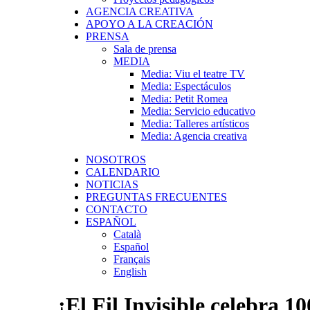
AGENCIA CREATIVA
APOYO A LA CREACIÓN
PRENSA
Sala de prensa
MEDIA
Media: Viu el teatre TV
Media: Espectáculos
Media: Petit Romea
Media: Servicio educativo
Media: Talleres artísticos
Media: Agencia creativa
NOSOTROS
CALENDARIO
NOTICIAS
PREGUNTAS FRECUENTES
CONTACTO
ESPAÑOL
Català
Español
Français
English
¡El Fil Invisible celebra 1