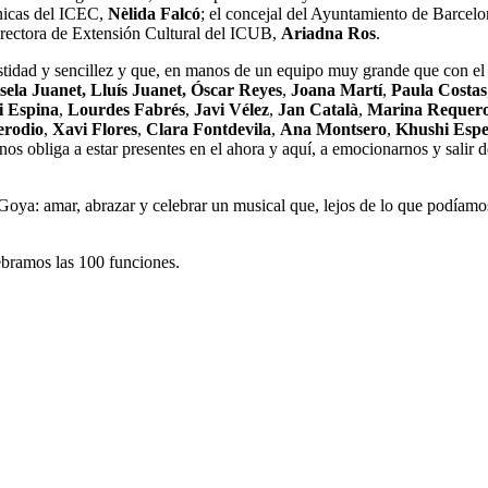
énicas del ICEC,
Nèlida Falcó
; el concejal del Ayuntamiento de Barcel
directora de Extensión Cultural del ICUB,
Ariadna Ros
.
stidad y sencillez y que, en manos de un equipo muy grande que con el 
sela Juanet, Lluís Juanet, Óscar Reyes
,
Joana Martí
,
Paula Costas
i Espina
,
Lourdes Fabrés
,
Javi Vélez
,
Jan Català
,
Marina Requer
erodio
,
Xavi Flores
,
Clara Fontdevila
,
Ana Montsero
,
Khushi Espe
nos obliga a estar presentes en el ahora y aquí, a emocionarnos y salir 
e Goya: amar, abrazar y celebrar un musical que, lejos de lo que podíam
ebramos las 100 funciones.