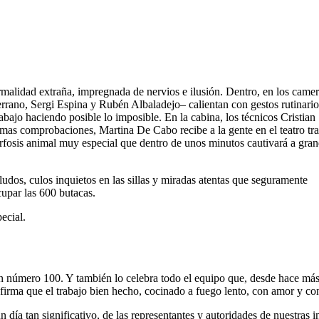
rmalidad extraña, impregnada de nervios e ilusión. Dentro, en los camer
errano, Sergi Espina y Rubén Albaladejo– calientan con gestos rutinario
y abajo haciendo posible lo imposible. En la cabina, los técnicos Cristian
mas comprobaciones, Martina De Cabo recibe a la gente en el teatro tra
rfosis animal muy especial que dentro de unos minutos cautivará a gran
ludos, culos inquietos en las sillas y miradas atentas que seguramente
cupar las 600 butacas.
ecial.
n número 100. Y también lo celebra todo el equipo que, desde hace más d
onfirma que el trabajo bien hecho, cocinado a fuego lento, con amor y co
día tan significativo, de las representantes y autoridades de nuestras in