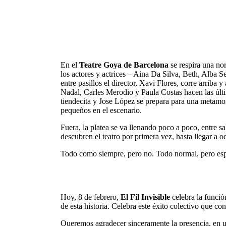
En el
Teatre Goya de Barcelona
se respira una no
los actores y actrices – Aina Da Silva, Beth, Alba S
entre pasillos el director, Xavi Flores, corre arriba 
Nadal, Carles Merodio y Paula Costas hacen las últi
tiendecita y Jose López se prepara para una metamo
pequeños en el escenario.
Fuera, la platea se va llenando poco a poco, entre sa
descubren el teatro por primera vez, hasta llegar a o
Todo como siempre, pero no. Todo normal, pero esp
Hoy, 8 de febrero,
El Fil Invisible
celebra la funció
de esta historia. Celebra este éxito colectivo que c
Queremos agradecer sinceramente la presencia, en un 