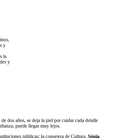
inos,
s y
s la
des y
e dos años, se deja la piel por cuidar cada detalle
nfianza, puede llegar muy lejos.
stituciones públicas: la consejera de Cultura,
Sònia