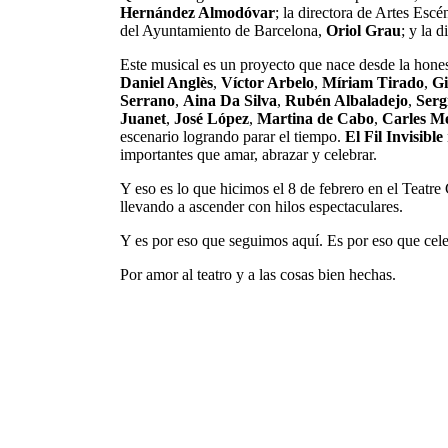
Hernández Almodóvar
; la directora de Artes Esc
del Ayuntamiento de Barcelona,
Oriol Grau
; y la 
Este musical es un proyecto que nace desde la hone
Daniel Anglès
,
Víctor Arbelo
,
Míriam Tirado
,
Gi
Serrano
,
Aina Da Silva
,
Rubén Albaladejo
,
Serg
Juanet
,
José López
,
Martina de Cabo
,
Carles M
escenario logrando parar el tiempo.
El Fil Invisible
importantes que amar, abrazar y celebrar.
Y eso es lo que hicimos el 8 de febrero en el Teatr
llevando a ascender con hilos espectaculares.
Y es por eso que seguimos aquí. Es por eso que cel
Por amor al teatro y a las cosas bien hechas.