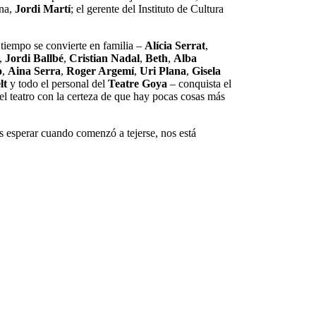
ona,
Jordi Martí
; el gerente del Instituto de Cultura
tiempo se convierte en familia –
Alícia Serrat
,
,
Jordi Ballbé
,
Cristian Nadal
,
Beth
,
Alba
o
,
Aina Serra
,
Roger Argemí
,
Uri Plana
,
Gisela
lt
y todo el personal del
Teatre Goya
– conquista el
del teatro con la certeza de que hay pocas cosas más
os esperar cuando comenzó a tejerse, nos está