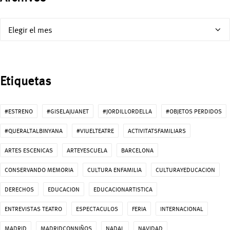
Archivos
Etiquetas
#ESTRENO
#GISELAJUANET
#JORDILLORDELLA
#OBJETOS PERDIDOS
#QUERALTALBINYANA
#VIUELTEATRE
ACTIVITATSFAMILIARS
ARTES ESCENICAS
ARTEYESCUELA
BARCELONA
CONSERVANDO MEMORIA
CULTURA ENFAMILIA
CULTURAYEDUCACION
DERECHOS
EDUCACION
EDUCACIONARTISTICA
ENTREVISTAS TEATRO
ESPECTACULOS
FERIA
INTERNACIONAL
MADRID
MADRIDCONNIÑOS
NADAL
NAVIDAD