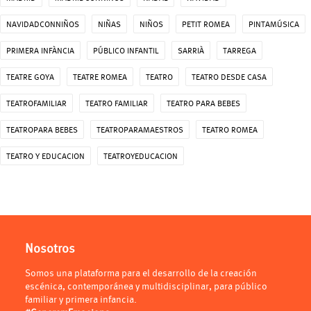
NAVIDADCONNIÑOS
NIÑAS
NIÑOS
PETIT ROMEA
PINTAMÚSICA
PRIMERA INFÀNCIA
PÚBLICO INFANTIL
SARRIÀ
TARREGA
TEATRE GOYA
TEATRE ROMEA
TEATRO
TEATRO DESDE CASA
TEATROFAMILIAR
TEATRO FAMILIAR
TEATRO PARA BEBES
TEATROPARA BEBES
TEATROPARAMAESTROS
TEATRO ROMEA
TEATRO Y EDUCACION
TEATROYEDUCACION
Nosotros
Somos una plataforma para el desarrollo de la creación
escénica, contemporánea y multidisciplinar, para público
familiar y primera infancia.