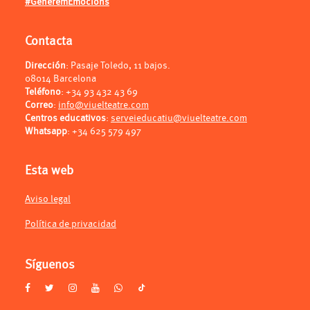
#GeneremEmocions
Contacta
Dirección
: Pasaje Toledo, 11 bajos.
08014 Barcelona
Teléfono
:
+34 93 432 43 69
Correo
:
info@viuelteatre.com
Centros educativos
:
serveieducatiu@viuelteatre.com
Whatsapp
:
+34 625 579 497
Esta web
Aviso legal
Política de privacidad
Síguenos