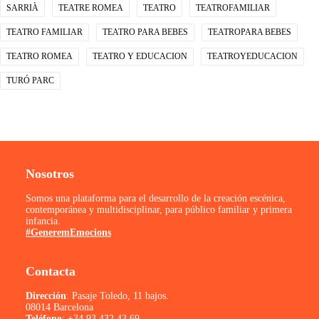
SARRIÀ
TEATRE ROMEA
TEATRO
TEATROFAMILIAR
TEATRO FAMILIAR
TEATRO PARA BEBES
TEATROPARA BEBES
TEATRO ROMEA
TEATRO Y EDUCACION
TEATROYEDUCACION
TURÓ PARC
Nosotros
Somos una plataforma para el desarrollo de la creación escénica,
contemporánea y multidisciplinar, para público familiar y primera
infancia.
#GeneremEmocions
Contacta
Dirección
: Pasaje Toledo, 11 bajos.
08014 Barcelona
Teléfono
:
+34 93 432 43 69