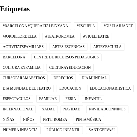
Etiquetas
#BARCELONA #QUERALTALBINYANA
#ESCUELA
#GISELAJUANET
#JORDILLORDELLA
#TEATROROMEA
#VIUELTEATRE
ACTIVITATSFAMILIARS
ARTES ESCENICAS
ARTEYESCUELA
BARCELONA
CENTRE DE RECURSOS PEDAGOGICS
CULTURA ENFAMILIA
CULTURAYEDUCACION
CURSOPARAMAESTROS
DERECHOS
DIA MUNDIAL
DIA MUNDIAL DEL TEATRO
EDUCACION
EDUCACIONARTISTICA
ESPECTACULOS
FAMILIAR
FERIA
INFANTIL
INTERNACIONAL
NADAL
NAVIDAD
NAVIDADCONNIÑOS
NIÑAS
NIÑOS
PETIT ROMEA
PINTAMÚSICA
PRIMERA INFÀNCIA
PÚBLICO INFANTIL
SANT GERVASI