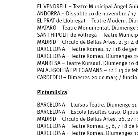
EL VENDRELL – Teatre Municipal Àngel Gui
ANDORRA – Dissabte 10 de novembre / 17
EL PRAT de Llobregat – Teatre Modern. Di
MATARÓ – Teatre Monumental. Diumenge 1
SANT HIPÒLIT de Voltregà – Teatre Munici
MADRID – Círculo de Bellas Artes. 2, 3 i 4 d
BARCELONA – Teatre Romea. 17 i 18 de gene
BARCELONA – Teatre Romea. Diumenges 20 
MANRESA – Teatre Kursaal. Diumenge 10 de
PALAU-SOLITÀ i PLEGAMANS – 12 i 13 de feb
CARDEDEU – Dimecres 20 de març / funcio
Pintamúsica
BARCELONA – Lluïsos Teatre. Diumenge 11 d
BARCELONA – Escola Jesuïtes Casp. Dijous
MADRID – Círculo de Bellas Artes. 26, 27 i 
BARCELONA – Teatre Romea. 5, 6, 7 i 8 de f
BARCELONA – Teatre Romea. Diumenges 10 i 1