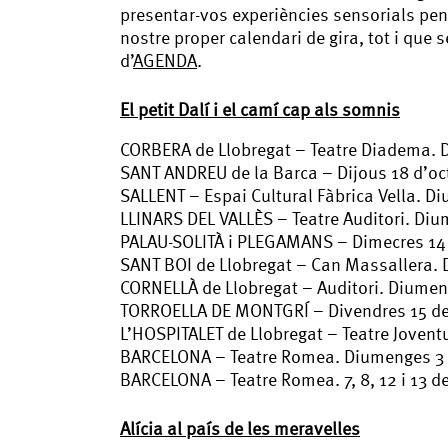
presentar-vos experiències sensorials pens
nostre proper calendari de gira, tot i que 
d’
AGENDA
.
El petit Dalí i el camí cap als somnis
CORBERA de Llobregat – Teatre Diadema. D
SANT ANDREU de la Barca – Dijous 18 d’oct
SALLENT – Espai Cultural Fàbrica Vella. Di
LLINARS DEL VALLÈS – Teatre Auditori. Diu
PALAU-SOLITÀ i PLEGAMANS – Dimecres 14 
SANT BOI de Llobregat – Can Massallera. 
CORNELLÀ de Llobregat – Auditori. Diumen
TORROELLA DE MONTGRÍ – Divendres 15 de 
L’HOSPITALET de Llobregat – Teatre Joventu
BARCELONA – Teatre Romea. Diumenges 3 i
BARCELONA – Teatre Romea. 7, 8, 12 i 13 d
Alícia al país de les meravelles