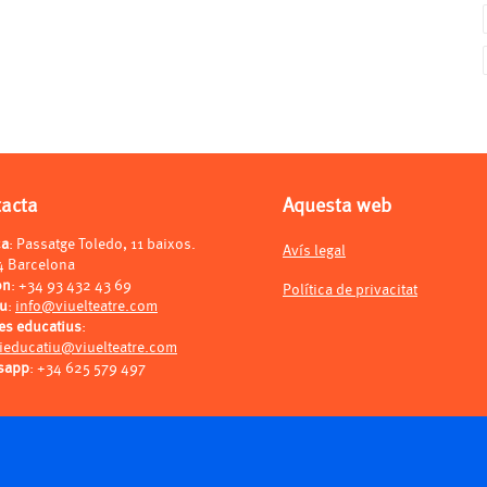
tacta
Aquesta web
ça
: Passatge Toledo, 11 baixos.
Avís legal
4 Barcelona
on
:
+34 93 432 43 69
Política de privacitat
eu
:
info@viuelteatre.com
es educatius
:
ieducatiu@viuelteatre.com
sapp
:
+34 625 579 497