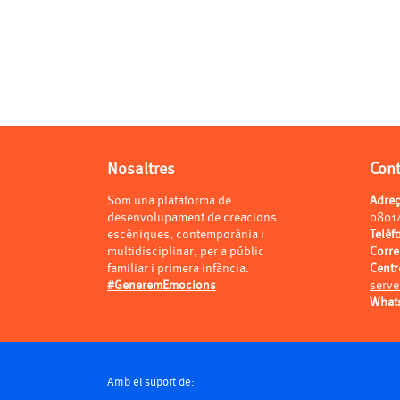
Nosaltres
Con
Som una plataforma de
Adre
desenvolupament de creacions
0801
escèniques, contemporània i
Telèf
multidisciplinar, per a públic
Corr
familiar i primera infància.
Centr
#GeneremEmocions
serve
What
Amb el suport de: