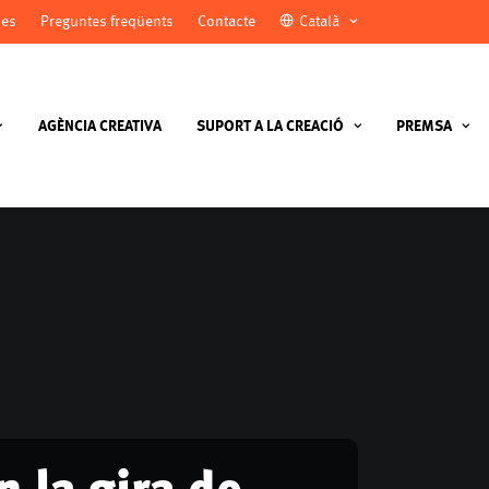
ies
Preguntes freqüents
Contacte
Català
AGÈNCIA CREATIVA
SUPORT A LA CREACIÓ
PREMSA
 la gira de