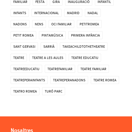
FAMILIAR
FESTA
GIRA
INAUGURACIÓ
INFANTIL
INFANTS
INTERNACIONAL
MADRID
NADAL
NADONS
NENS
OCI FAMILIAR
PETITROMEA
PETIT ROMEA
PINTAMÚSICA
PRIMERA INFÀNCIA
SANT GERVASI
SARRIÀ
TAKEACHILDTOTHETHEATRE
TEATRE
TEATRE A LES AULES
TEATRE EDUCATIU
TEATREEDUCATIU
TEATREFAMILIAR
TEATRE FAMILIAR
TEATREPERAINFANTS
TEATREPERANADONS
TEATRE ROMEA
TEATRO ROMEA
TURÓ PARC
Nosaltres