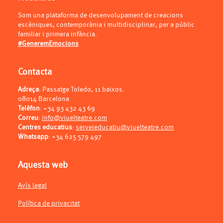
Som una plataforma de desenvolupament de creacions
escèniques, contemporània i multidisciplinar, per a públic
familiar i primera infància.
#GeneremEmocions
Contacta
Adreça
: Passatge Toledo, 11 baixos.
08014 Barcelona
Telèfon
:
+34 93 432 43 69
Correu
:
info@viuelteatre.com
Centres educatius
:
serveieducatiu@viuelteatre.com
Whatsapp
:
+34 625 579 497
Aquesta web
Avís legal
Política de privacitat