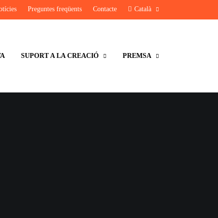
tícies
Preguntes freqüents
Contacte
Català
VA
SUPORT A LA CREACIÓ
PREMSA